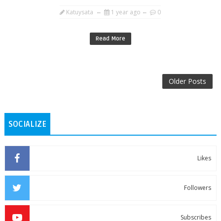
Katuysata
1 year ago
0
Read More
Older Posts
SOCIALIZE
Likes
Followers
Subscribes