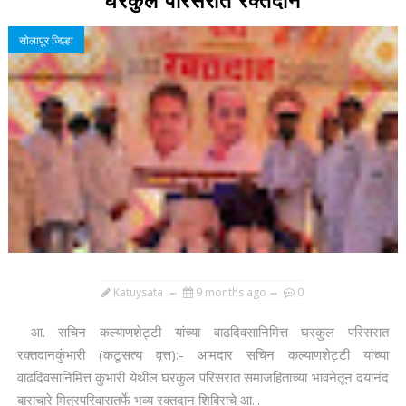
घरकुल परिसरात रक्तदान
सोलापूर जिल्हा
Katuysata
9 months ago
0
आ. सचिन कल्याणशेट्टी यांच्या वाढदिवसानिमित्त घरकुल परिसरात
रक्तदानकुंभारी (कटूसत्य वृत्त):- आमदार सचिन कल्याणशेट्टी यांच्या
वाढदिवसानिमित्त कुंभारी येथील घरकुल परिसरात समाजहिताच्या भावनेतून दयानंद
बाराचारे मित्रपरिवारातर्फे भव्य रक्तदान शिबिराचे आ...