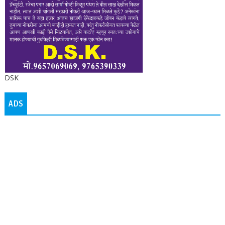
DSK
ADS