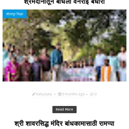
श्रमदानातून बांधला वनराई बंधारा
सोलापूर जिल्हा
Katuysata
9 months ago
0
Read More
श्री शावरसिद्ध मंदिर बांधकामासाठी रामप्पा