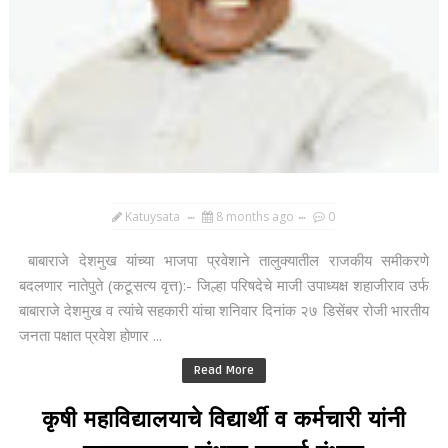
Katuysata
8 months ago
0
बाबाराजे देशमुख यांच्या भाजपा प्रवेशाने तालुक्यातील राजकीय समीकरणे
बदलणार नातेपुते (कटूसत्य वृत्त):- जिल्हा परिषदेचे माजी उपाध्यक्ष शहाजीराव उर्फ
बाबाराजे देशमुख व त्यांचे सहकारी यांचा शनिवार दिनांक २७ डिसेंबर रोजी भारतीय
जनता पक्षात प्रवेश होणार ...
Read More
कृषी महाविद्यालयाचे विद्यार्थी व कर्मचारी यांनी