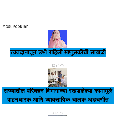
Most Popular
रक्तदानातून उभी राहिली माणुसकीची साखळी
12:34 PM
राज्यातील परिवहन विभागाच्या रखडलेल्या कामामुळे
वाहनधारक आणि व्यावसायिक चालक अडचणीत
3:12 PM