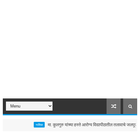
मा. कुलगुरु यांच्या हस्ते आरोग्य विद्यापीठातील तलावाचे जलपूजन
मिटकलवाड
नाशिक
टेंभुर्णी