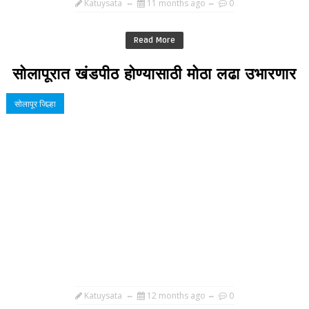
Katuysata
11 months ago
0
Read More
सोलापूरात खंडपीठ होण्यासाठी मोठा लढा उभारणार
सोलापूर जिल्हा
Katuysata
12 months ago
0