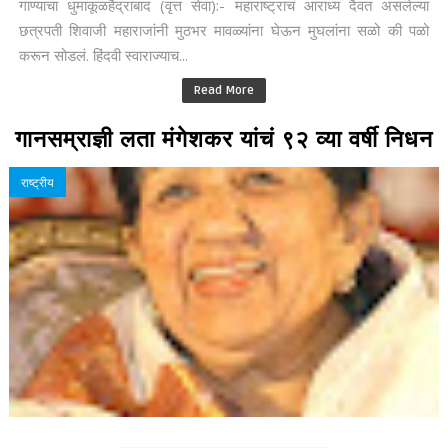
गाण्याचा धुमाकूळहैद्राबाद (वृत्त सेवा):- महाराष्ट्राचं आराध्य दैवत असलेल्या
छत्रपती शिवाजी महाराजांनी मुठभर मावळ्यांना घेऊन मुघलांना सळो की पळो
करून सोडलं. हिंदवी स्वाराज्याच...
Read More
गानसम्राज्ञी लता मंगेशकर यांचं ९२ व्या वर्षी निधन
राष्ट्रीय