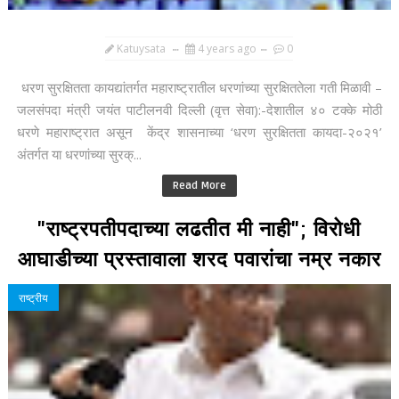
Katuysata
4 years ago
0
धरण सुरक्षितता कायद्यांतर्गत महाराष्ट्रातील धरणांच्या सुरक्षिततेला गती मिळावी –
जलसंपदा मंत्री जयंत पाटीलनवी दिल्ली (वृत्त सेवा):-देशातील ४० टक्के मोठी
धरणे महाराष्ट्रात असून केंद्र शासनाच्या ‘धरण सुरक्षितता कायदा-२०२१’
अंतर्गत या धरणांच्या सुरक्...
Read More
"राष्ट्रपतीपदाच्या लढतीत मी नाही"; विरोधी
आघाडीच्या प्रस्तावाला शरद पवारांचा नम्र नकार
राष्ट्रीय