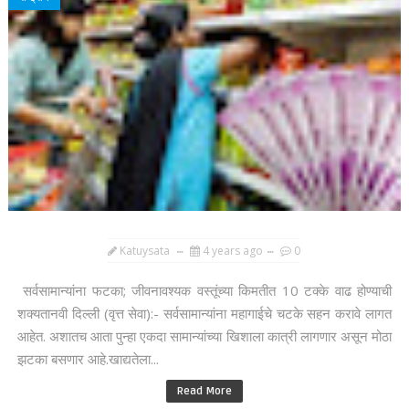
Katuysata
4 years ago
0
सर्वसामान्यांना फटका; जीवनावश्यक वस्तूंच्या किमतीत 10 टक्के वाढ होण्याची
शक्यतानवी दिल्ली (वृत्त सेवा):- सर्वसामान्यांना महागाईचे चटके सहन करावे लागत
आहेत. अशातच आता पुन्हा एकदा सामान्यांच्या खिशाला कात्री लागणार असून मोठा
झटका बसणार आहे.खाद्यतेला...
Read More