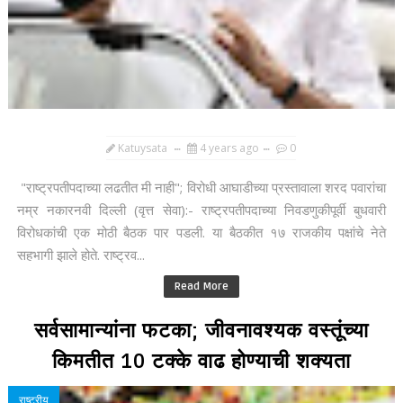
Katuysata
4 years ago
0
"राष्ट्रपतीपदाच्या लढतीत मी नाही"; विरोधी आघाडीच्या प्रस्तावाला शरद पवारांचा
नम्र नकारनवी दिल्ली (वृत्त सेवा):- राष्ट्रपतीपदाच्या निवडणुकीपूर्वी बुधवारी
विरोधकांची एक मोठी बैठक पार पडली. या बैठकीत १७ राजकीय पक्षांचे नेते
सहभागी झाले होते. राष्ट्रव...
Read More
सर्वसामान्यांना फटका; जीवनावश्यक वस्तूंच्या
किमतीत 10 टक्के वाढ होण्याची शक्यता
राष्ट्रीय