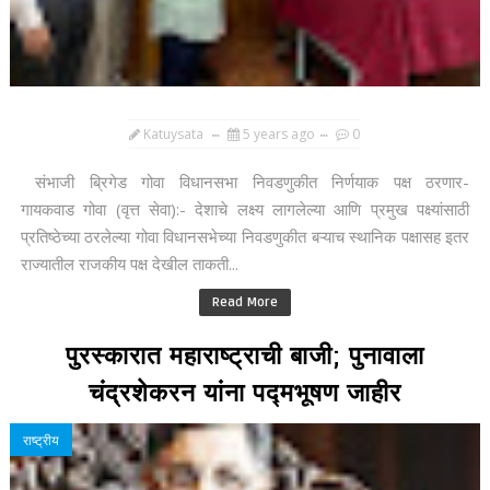
Katuysata
5 years ago
0
संभाजी ब्रिगेड गोवा विधानसभा निवडणुकीत निर्णयाक पक्ष ठरणार-
गायकवाड गोवा (वृत्त सेवा):- देशाचे लक्ष्य लागलेल्या आणि प्रमुख पक्ष्यांसाठी
प्रतिष्ठेच्या ठरलेल्या गोवा विधानसभेच्या निवडणुकीत बऱ्याच स्थानिक पक्षासह इतर
राज्यातील राजकीय पक्ष देखील ताकती...
Read More
पुरस्कारात महाराष्ट्राची बाजी; पुनावाला
चंद्रशेकरन यांना पद्मभूषण जाहीर
राष्ट्रीय