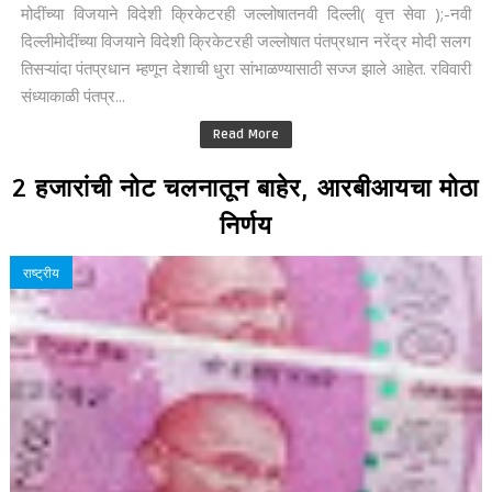
मोदींच्या विजयाने विदेशी क्रिकेटरही जल्लोषातनवी दिल्ली( वृत्त सेवा );-नवी
दिल्लीमोदींच्या विजयाने विदेशी क्रिकेटरही जल्लोषात पंतप्रधान नरेंद्र मोदी सलग
तिसऱ्यांदा पंतप्रधान म्हणून देशाची धुरा सांभाळण्यासाठी सज्ज झाले आहेत. रविवारी
संध्याकाळी पंतप्र...
Read More
2 हजारांची नोट चलनातून बाहेर, आरबीआयचा मोठा
निर्णय
राष्ट्रीय