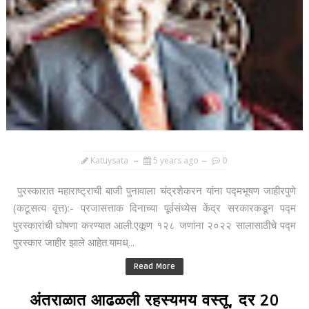
Katuysata
5 years ago
0
पुरस्कारात महाराष्ट्राची बाजी पुनावाला चंद्रशेकरन यांना पद्मभूषण जाहीरपुणे
(कटूसत्य वृत्त):- प्रजासत्ताक दिनाच्या पूर्वसंध्येस केंद्र सरकारकडून पद्म
पुरस्कारांची घोषणा करण्यात आली.एकूण १२८ जणांना २०२२ सालासाठीचे पद्म
पुरस्कार जाहीर झाले आहेत.यामध्...
Read More
अंतराळात आढळली रहस्यमय वस्तू, दर 20