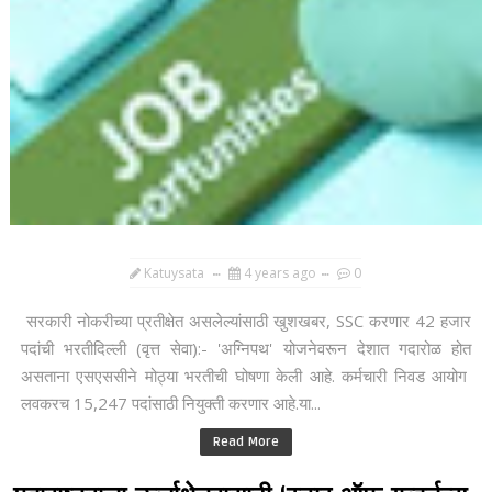
Katuysata
4 years ago
0
सरकारी नोकरीच्या प्रतीक्षेत असलेल्यांसाठी खुशखबर, SSC करणार 42 हजार
पदांची भरतीदिल्ली (वृत्त सेवा):- 'अग्निपथ' योजनेवरून देशात गदारोळ होत
असताना एसएससीने मोठ्या भरतीची घोषणा केली आहे. कर्मचारी निवड आयोग
लवकरच 15,247 पदांसाठी नियुक्ती करणार आहे.या...
Read More