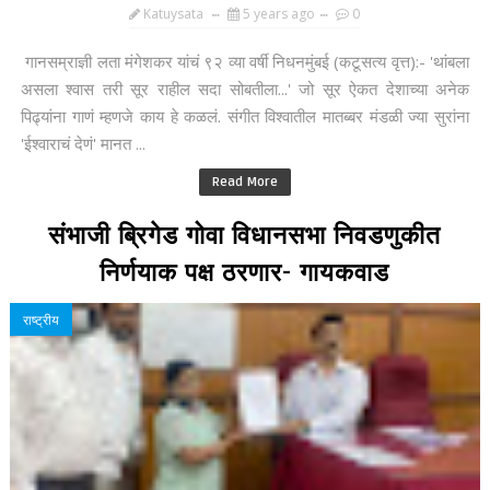
Katuysata
5 years ago
0
गानसम्राज्ञी लता मंगेशकर यांचं ९२ व्या वर्षी निधनमुंबई (कटूसत्य वृत्त):- 'थांबला
असला श्वास तरी सूर राहील सदा सोबतीला...' जो सूर ऐकत देशाच्या अनेक
पिढ्यांना गाणं म्हणजे काय हे कळलं. संगीत विश्वातील मातब्बर मंडळी ज्या सुरांना
'ईश्वाराचं देणं' मानत ...
Read More
संभाजी ब्रिगेड गोवा विधानसभा निवडणुकीत
निर्णयाक पक्ष ठरणार- गायकवाड
राष्ट्रीय