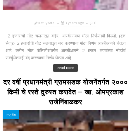
Katuysata
3 years ago
0
2 हजारांची नोट चलनातून बाहेर, आरबीआयचा मोठा निर्णयनवी दिल्ली, (वृत्त
सेवा):- 2 हजारांची नोट चलनातून बाद करण्याचा मोठा निर्णय आरबीआयने घेतला
आहे. क्लीन नोट पॉलिसीअंतर्गत आरबीआयने 2 हजार रुपयांच्या नोटांचं
सर्क्युलेशनही बंद करण्याचा निर्णय घेतला आहे...
Read More
दर वर्षी प्रधानमंत्री ग्रामसडक योजनेंतर्गत २०००
किमी चे रस्ते दुरुस्त करावेत – खा. ओमप्रकाश
राजेनिंबाळकर
राष्ट्रीय