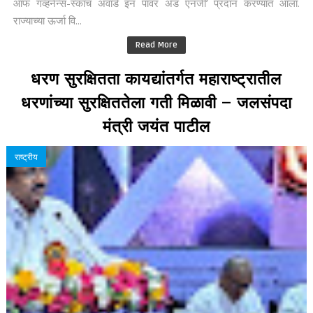
ऑफ गव्हर्नन्स-स्कॉच अवार्ड इन पावर अँड एनर्जी’ प्रदान करण्यात आला.
राज्याच्या ऊर्जा वि...
Read More
धरण सुरक्षितता कायद्यांतर्गत महाराष्ट्रातील
धरणांच्या सुरक्षिततेला गती मिळावी – जलसंपदा
मंत्री जयंत पाटील
राष्ट्रीय