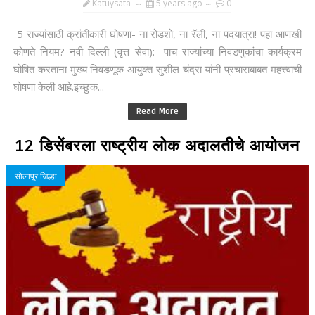
Katuysata
5 years ago
0
5 राज्यांसाठी क्रांतीकारी घोषणा- ना रोडशो, ना रॅली, ना पदयात्रा! पहा आणखी
कोणते नियम? नवी दिल्ली (वृत्त सेवा):- पाच राज्यांच्या निवडणुकांचा कार्यक्रम
घोषित करताना मुख्य निवडणूक आयुक्त सुशील चंद्रा यांनी प्रचाराबाबत महत्त्वाची
घोषणा केली आहे.इच्छुक...
Read More
12 डिसेंबरला राष्ट्रीय लोक अदालतीचे आयोजन
सोलापूर जिल्हा