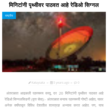
मिनिटांनी पृथ्वीवर पाठवत आहे रेडिओ सिग्नल
राष्ट्रीय
Katuysata
5 years ago
0
अंतराळात आढळली रहस्यमय वस्तू, दर 20 मिनिटांनी पृथ्वीवर पाठवत आहे
रेडिओ सिग्नलसिडनी (वृत्त सेवा):- अंतराळात बऱ्याच रहस्यमयी गोष्टी आहेत, यावर
अनेक वर्षांपासून विविध देशातील शास्त्रज्ञ अभ्यास करत आहेत. पण, याच