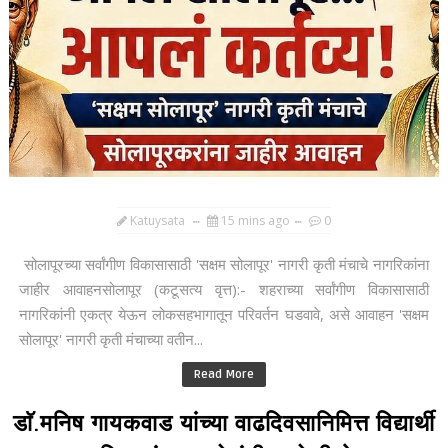
Katuysata
15 mins ago
0
सोलापूरच्या सर्वांगीण विकासासाठी 'सक्षम सोलापूर' नागरी कृती मंचाचे नागरिकांना
जाहीर आवाहनसोलापूर (कटूसत्य वृत्त):- शहराच्या सर्वांगीण विकासासाठी
नागरिकांनी एकत्र येऊन लोकसहभागातून परिवर्तन घडवावे, असे आवाहन 'सक्षम
सोलापूर' नागरी कृती मंचाच्या वतीन...
Read More
डाॅ.मनिष गायकवाड यांच्या वाढदिवसानिमित्त विद्यार्थी