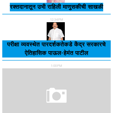
रक्तदानातून उभी राहिली माणुसकीची साखळी
12:34 PM
परीक्षा व्यवस्थेत पारदर्शकतेकडे केंद्र सरकारचे
ऐतिहासिक पाऊल-हेमंत पाटील
1:00 PM