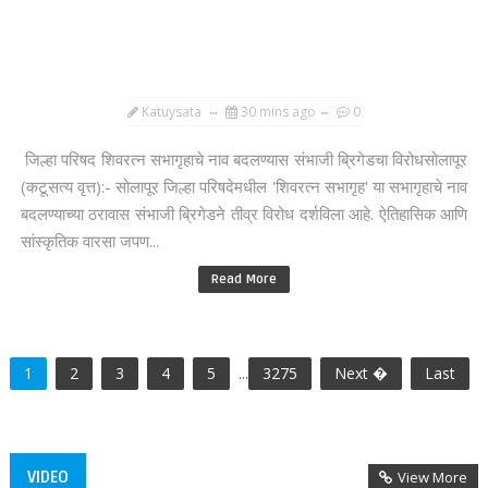
Katuysata
30 mins ago
0
जिल्हा परिषद शिवरत्न सभागृहाचे नाव बदलण्यास संभाजी ब्रिगेडचा विरोधसोलापूर
(कटूसत्य वृत्त):- सोलापूर जिल्हा परिषदेमधील 'शिवरत्न सभागृह' या सभागृहाचे नाव
बदलण्याच्या ठरावास संभाजी ब्रिगेडने तीव्र विरोध दर्शविला आहे. ऐतिहासिक आणि
सांस्कृतिक वारसा जपण...
Read More
1
2
3
4
5
...
3275
Next �
Last
VIDEO
View More