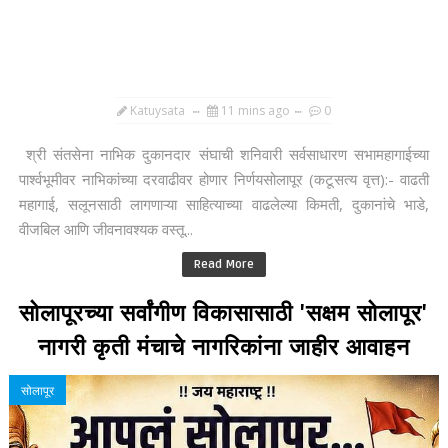
Katuysata
11 mins ago
0
श्री संतसेना नाभिक दुकानदार संघाची शनिवारी सर्वसाधारण सभामहागाईच्या
पार्श्वभूमीवर नाभिकांच्या दरवाढीवर होणार निर्णयसोलापूर (कटूसत्य वृत्त):- वाढती
महागाई, सलूनसाठी लागणाऱ्या साहित्याच्या वाढलेल्या किमती, दुकानांचे भाडे,
वीजबिल आणि जीवनावश्यक वस्तू...
Read More
सोलापूरच्या सर्वांगीण विकासासाठी 'सक्षम सोलापूर'
नागरी कृती मंचाचे नागरिकांना जाहीर आवाहन
सोलापूर