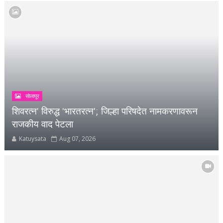
सोलापूर
शिवरत्न' विरुद्ध 'भारतरत्न'; जिल्हा परिषदेत नामकरणावरून
राजकीय वाद पेटला
Katuysata
Aug 07, 2026