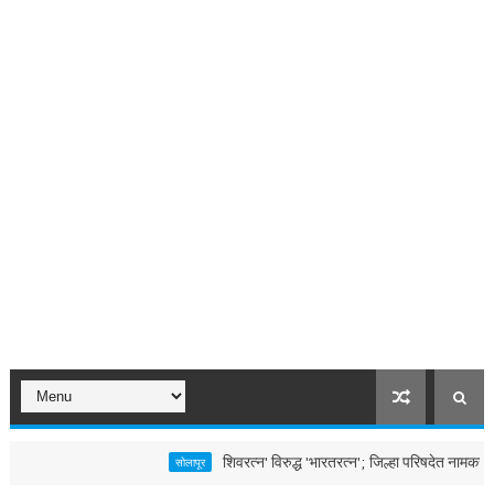
शिवरत्न' विरुद्ध 'भारतरत्न'; जिल्हा परिषदेत नामकरणावरून राजकी
सोलापूर