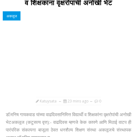
व शिक्षकांना वृक्षरोपांची अनोखी भेट
अकलूज
Katuysata
23 mins ago
0
डाॅ.मनिष गायकवाड यांच्या वाढदिवसानिमित्त विद्यार्थी व शिक्षकांना वृक्षरोपांची अनोखी
भेटअकलूज (कटूसत्य वृत्त):- वाढदिवस म्हणजे केक कापणे आणि मिठाई वाटप ही
पारंपरिक संकल्पना बाजूला ठेवत धनशैल्य शिक्षण संस्था अकलूजचे संस्थापक