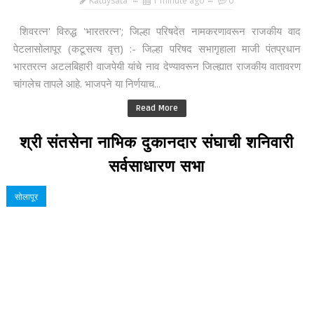
Katuysata
1 minute ago
0
शिवरत्न' विरुद्ध 'भारतरत्न'; जिल्हा परिषदेत नामकरणावरून राजकीय वाद
पेटलासोलापूर (कटूसत्य वृत्त) :- जिल्हा परिषद सभागृहाला माजी पंतप्रधान
भारतरत्न अटलबिहारी वाजपेयी यांचे नाव देण्यावरून जिल्ह्यात राजकीय वातावरण
चांगलेच तापले आहे. भाजपने या निर्णयाच...
Read More
श्री संतसेना नाभिक दुकानदार संघाची शनिवारी
सर्वसाधारण सभा
सोलापूर