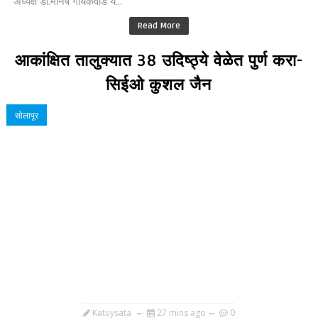
अध्यक्ष डॉ.मनिष गायकवाड य...
Read More
आकांक्षित तालुक्यात 38 उदिष्ठ्ये वेळेत पुर्ण करा-
सिईओ कुशल जैन
सोलापूर
Katuysata
27 mins ago
0