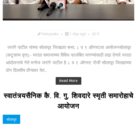
Katuysata
1 day ago
0
जरांगे पाटील यांच्या सोलापूर जिल्ह्यात सभा; ८ व ९ ऑगस्टला आयोजनसोलापूर
(कटूसत्य वृत्त):- मराठा समाजाच्या विविध प्रलंबित मागण्यांसाठी लढा देणारे मराठा
आंदोलनाचे नेते मनोज जरांगे पाटील हे ८ व ९ ऑगस्ट रोजी सोलापूर जिल्ह्याच्या
दोन दिवसीय दौऱ्यावर येत...
Read More
स्वातंत्र्यसैनिक कै. वि. गु. शिवदारे स्मृती समारोहाचे
आयोजन
सोलापूर