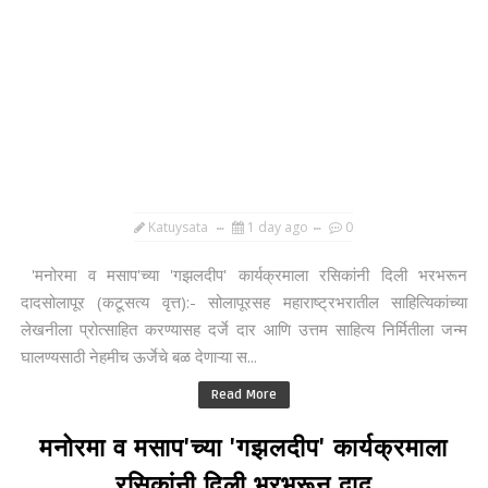
Katuysata
1 day ago
0
'मनोरमा व मसाप'च्या 'गझलदीप' कार्यक्रमाला रसिकांनी दिली भरभरून
दादसोलापूर (कटूसत्य वृत्त):- सोलापूरसह महाराष्ट्रभरातील साहित्यिकांच्या
लेखनीला प्रोत्साहित करण्यासह दर्जे दार आणि उत्तम साहित्य निर्मितीला जन्म
घालण्यसाठी नेहमीच ऊर्जेचे बळ देणाऱ्या स...
Read More
मनोरमा व मसाप'च्या 'गझलदीप' कार्यक्रमाला
रसिकांनी दिली भरभरून दाद