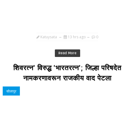
Katuysata
13 hrs ago
0
Read More
शिवरत्न' विरुद्ध 'भारतरत्न'; जिल्हा परिषदेत
नामकरणावरून राजकीय वाद पेटला
सोलापूर