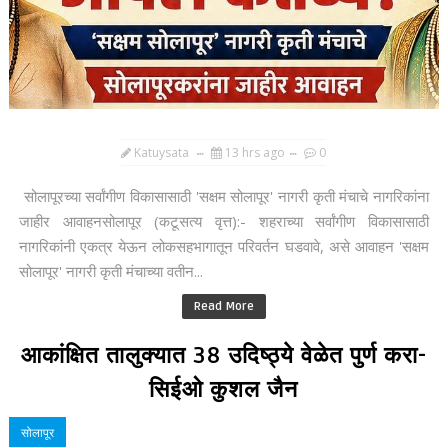
Katuysata
13 hrs ago
0
सोलापूरच्या सर्वांगीण विकासासाठी 'सक्षम सोलापूर' नागरी कृती मंचाचे नागरिकांना
जाहीर आवाहनसोलापूर (कटूसत्य वृत्त):- शहराच्या सर्वांगीण विकासासाठी
नागरिकांनी एकत्र येऊन लोकसहभागातून परिवर्तन घडवावे, असे आवाहन 'सक्षम
सोलापूर' नागरी कृती मंचाच्या वतीन...
Read More
आकांक्षित तालुक्यात 38 उदिष्ठ्ये वेळेत पुर्ण करा-
सिईओ कुशल जैन
सोलापूर