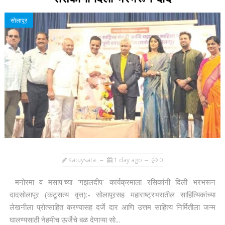
सोलापूर
Katuysata
1 day ago
0
मनोरमा व मसाप'च्या 'गझलदीप' कार्यक्रमाला रसिकांनी दिली भरभरून
दादसोलापूर (कटूसत्य वृत्त):- सोलापूरसह महाराष्ट्रभरातील साहित्यिकांच्या
लेखनीला प्रोत्साहित करण्यासह दर्जे दार आणि उत्तम साहित्य निर्मितीला जन्म
घालण्यसाठी नेहमीच ऊर्जेचे बळ देणाऱ्या सो...