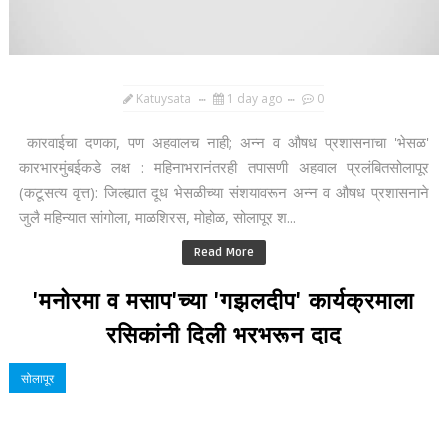
Katuysata
1 day ago
0
कारवाईचा दणका, पण अहवालच नाही; अन्न व औषध प्रशासनाचा 'भेसळ'
कारभारमुंबईकडे लक्ष : महिनाभरानंतरही तपासणी अहवाल प्रलंबितसोलापूर
(कटूसत्य वृत्त): जिल्ह्यात दूध भेसळीच्या संशयावरून अन्न व औषध प्रशासनाने
जुलै महिन्यात सांगोला, माळशिरस, मोहोळ, सोलापूर श...
Read More
'मनोरमा व मसाप'च्या 'गझलदीप' कार्यक्रमाला
रसिकांनी दिली भरभरून दाद
सोलापूर