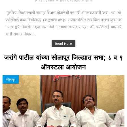
Katuysata
1 day ago
0
मुलींच्या शिक्षणासाठी समग्र शिक्षण योजनेची प्रभावी अंमलबजावणी करा- खा. डॉ.
ज्योतीताई वाघमारेसोलापूर (कटूसत्य वृत्त):- राज्यसभेतील तारांकित प्रश्न क्रमांक
१८७ द्वारे शिवसेना एकनाथ शिंदे गटाच्या खासदार प्रा. डॉ. ज्योतीताई वाघमारे
यांनी समग्र शिक्षण ...
Read More
जरांगे पाटील यांच्या सोलापूर जिल्ह्यात सभा; ८ व ९
ऑगस्टला आयोजन
सोलापूर