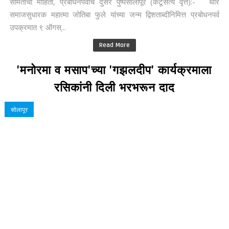
समितीची माहिती, प्रबोधनपर्वाचे दुसरे पुष्पसोलापूर (कटूसत्य वृत्त):- थोर
समाजसुधारक महात्मा जोतिबा फुले यांच्या जन्म द्विशताब्दीनिमित्त प्रबोधनपर्व
उपक्रमात ९ ऑगस्...
Read More
'मनोरमा व मसाप'च्या 'गझलदीप' कार्यक्रमाला
रसिकांनी दिली भरभरून दाद
सोलापूर