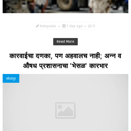
Katuysata
1 day ago
0
Read More
कारवाईचा दणका, पण अहवालच नाही; अन्न व
औषध प्रशासनाचा 'भेसळ' कारभार
सोलापूर