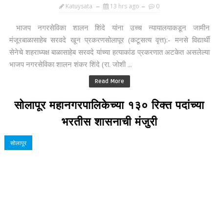
Katuysata
13 hrs ago
0
भाजप नगरसेविका शालन शिंदे यांना उच्च न्यायालयाकडून जामीन
मंजूरबाळासाहेब सरवदे खून प्रकरणसोलापूर (कटूसत्य वृत्त):- मनसे विद्यार्थी
सेनेचे शहराध्यक्ष बाळासाहेब सरवदे यांच्या हत्याकांड प्रकरणात अटकेत असलेल्या
भाजप नगरसेविका शालन शंकर शिंदे (रा. जोशी ...
Read More
सोलापूर महानगरपालिकेच्या १३० रिक्त पदांच्या
भरतीस शासनाची मंजुरी
सोलापूर