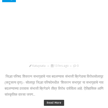
Katuysata
13 hrs ago
0
जिल्हा परिषद शिवरत्न सभागृहाचे नाव बदलण्यास संभाजी ब्रिगेडचा विरोधसोलापूर
(कटूसत्य वृत्त):- सोलापूर जिल्हा परिषदेमधील 'शिवरत्न सभागृह' या सभागृहाचे नाव
बदलण्याच्या ठरावास संभाजी ब्रिगेडने तीव्र विरोध दर्शविला आहे. ऐतिहासिक आणि
सांस्कृतिक वारसा जपण...
Read More