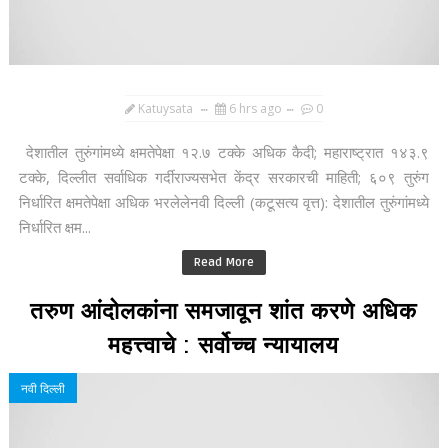
Katuysata
6 hrs ago
0
देशातील तुरुंगांमध्ये क्षमतेपेक्षा १२.७ टक्के अधिक कैदी; महाराष्ट्रात १४३.९
टक्के, दिल्लीत सर्वाधिक गर्दीराज्यसभेत केंद्र सरकारची माहिती; ६०९ तुरुंग
निर्धारित क्षमतेपेक्षा अधिक भरलेलेनवी दिल्ली (कटूसत्य वृत्त): देशातील तुरुंगांमध्ये
निर्धारित क्षम...
Read More
तरुण आंदोलकांना समजावून शांत करणे अधिक
महत्त्वाचे : सर्वोच्च न्यायालय
नवी दिल्ली