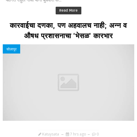
Read More
कारवाईचा दणका, पण अहवालच नाही; अन्न व
औषध प्रशासनाचा 'भेसळ' कारभार
सोलापूर
Katuysata
7 hrs ago
0