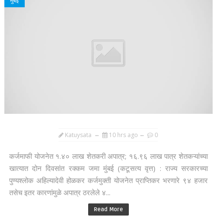
मुंबई
Katuysata
10 hrs ago
0
कर्जमाफी योजनेत १.४० लाख शेतकरी अपात्र; १६.९६ लाख पात्र शेतकऱ्यांच्या
खात्यात दोन दिवसांत रक्कम जमा मुंबई (कटूसत्य वृत्त) : राज्य सरकारच्या
पुण्यश्लोक अहिल्यादेवी होळकर कर्जमुक्ती योजनेत प्राप्तिकर भरणारे ९४ हजार
तसेच इतर कारणांमुळे अपात्र ठरलेले ४...
Read More