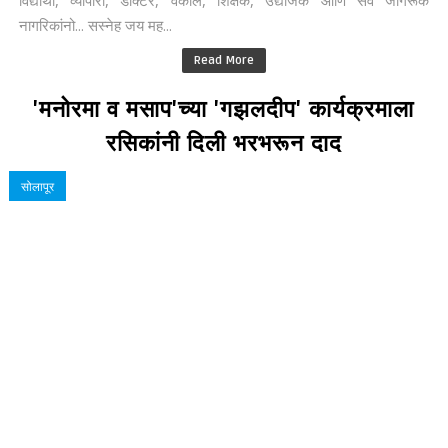
नागरिकांनो... सस्नेह जय मह...
Read More
'मनोरमा व मसाप'च्या 'गझलदीप' कार्यक्रमाला
रसिकांनी दिली भरभरून दाद
सोलापूर