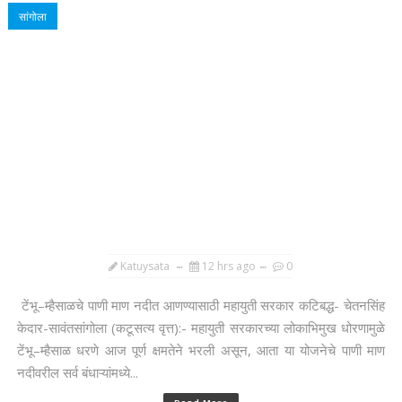
सांगोला
Katuysata
12 hrs ago
0
टेंभू–म्हैसाळचे पाणी माण नदीत आणण्यासाठी महायुती सरकार कटिबद्ध- चेतनसिंह
केदार-सावंतसांगोला (कटूसत्य वृत्त):- महायुती सरकारच्या लोकाभिमुख धोरणामुळे
टेंभू–म्हैसाळ धरणे आज पूर्ण क्षमतेने भरली असून, आता या योजनेचे पाणी माण
नदीवरील सर्व बंधाऱ्यांमध्ये...