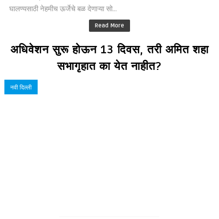
घालण्यसाठी नेहमीच ऊर्जेचे बळ देणाऱ्या सो...
Read More
अधिवेशन सुरू होऊन 13 दिवस, तरी अमित शहा
सभागृहात का येत नाहीत?
नवी दिल्ली