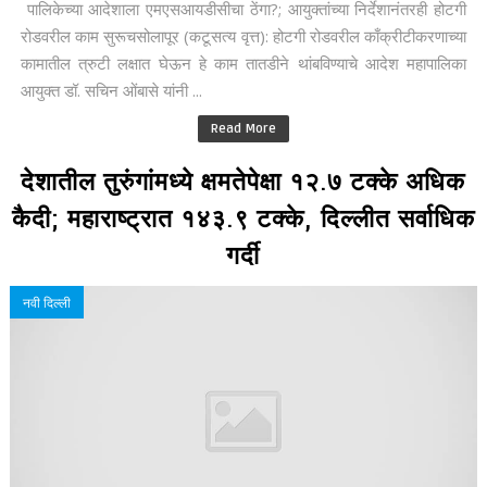
पालिकेच्या आदेशाला एमएसआयडीसीचा ठेंगा?; आयुक्तांच्या निर्देशानंतरही होटगी
रोडवरील काम सुरूचसोलापूर (कटूसत्य वृत्त): होटगी रोडवरील काँक्रीटीकरणाच्या
कामातील त्रुटी लक्षात घेऊन हे काम तातडीने थांबविण्याचे आदेश महापालिका
आयुक्त डॉ. सचिन ओंबासे यांनी ...
Read More
देशातील तुरुंगांमध्ये क्षमतेपेक्षा १२.७ टक्के अधिक
कैदी; महाराष्ट्रात १४३.९ टक्के, दिल्लीत सर्वाधिक
गर्दी
नवी दिल्ली