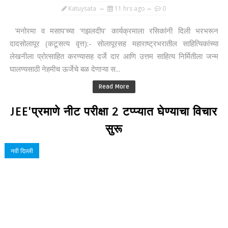
Katuysata
11 hrs ago
0
'मनोरमा व मसाप'च्या 'गझलदीप' कार्यक्रमाला रसिकांनी दिली भरभरून
दादसोलापूर (कटूसत्य वृत्त):- सोलापूरसह महाराष्ट्रभरातील साहित्यिकांच्या
लेखनीला प्रोत्साहित करण्यासह दर्जे दार आणि उत्तम साहित्य निर्मितीला जन्म
घालण्यसाठी नेहमीच ऊर्जेचे बळ देणाऱ्या स...
Read More
JEE'प्रमाणे नीट परीक्षा 2 टप्प्यात घेण्याचा विचार
सुरू
नवी दिल्ली