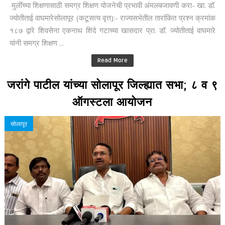
मुलींच्या शिक्षणासाठी समग्र शिक्षण योजनेची प्रभावी अंमलबजावणी करा- खा. डॉ.
ज्योतीताई वाघमारेसोलापूर (कटूसत्य वृत्त):- राज्यसभेतील तारांकित प्रश्न क्रमांक
१८७ द्वारे शिवसेना एकनाथ शिंदे गटाच्या खासदार प्रा. डॉ. ज्योतीताई वाघमारे
यांनी समग्र शिक्षण ...
Read More
जरांगे पाटील यांच्या सोलापूर जिल्ह्यात सभा; ८ व ९
ऑगस्टला आयोजन
सोलापूर