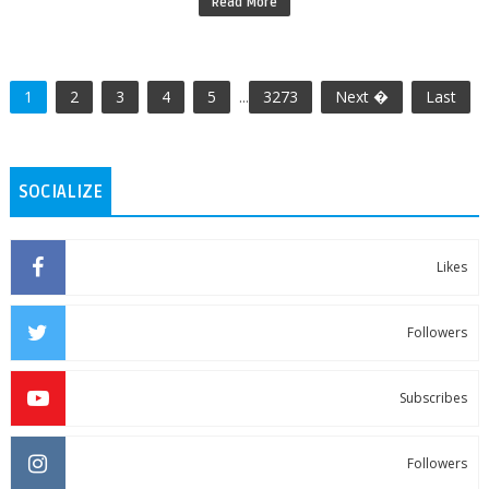
Read More
1
2
3
4
5
...
3273
Next �
Last
SOCIALIZE
Likes
Followers
Subscribes
Followers