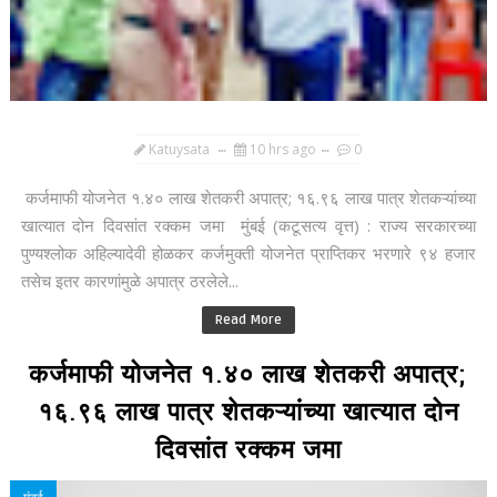
Katuysata
10 hrs ago
0
कर्जमाफी योजनेत १.४० लाख शेतकरी अपात्र; १६.९६ लाख पात्र शेतकऱ्यांच्या
खात्यात दोन दिवसांत रक्कम जमा मुंबई (कटूसत्य वृत्त) : राज्य सरकारच्या
पुण्यश्लोक अहिल्यादेवी होळकर कर्जमुक्ती योजनेत प्राप्तिकर भरणारे ९४ हजार
तसेच इतर कारणांमुळे अपात्र ठरलेले...
Read More
कर्जमाफी योजनेत १.४० लाख शेतकरी अपात्र;
१६.९६ लाख पात्र शेतकऱ्यांच्या खात्यात दोन
दिवसांत रक्कम जमा