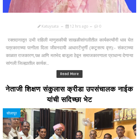
Katuysata
12 hrs ago
0
रक्तदानातून उभी राहिली माणुसकीची साखळीसांगलीतील कार्यकर्त्यांनी धाव घेत
पत्रकाराच्या पत्नीला दिला जीवनदायी आधारटेंभुर्णी (कटूसत्य वृत्त):- संकटाच्या
काळात राजकारण,पक्ष आणि मतभेद बाजूला ठेवून समाजकारणाला प्राधान्य देणाऱ्या
सांगली जिल्ह्यातील कार्यक...
Read More
नेताजी शिक्षण संकुलास क्रीडा उपसंचालक नाईक
यांची सदिच्छा भेट
सोलापूर