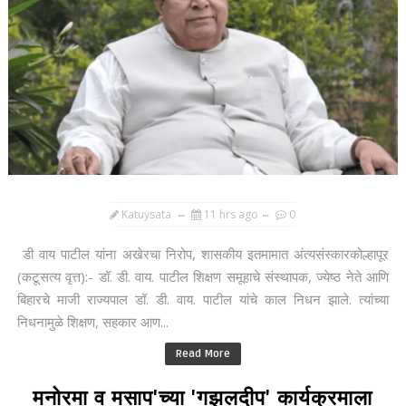
Katuysata
11 hrs ago
0
डी वाय पाटील यांना अखेरचा निरोप, शासकीय इतमामात अंत्यसंस्कारकोल्हापूर
(कटूसत्य वृत्त):- डॉ. डी. वाय. पाटील शिक्षण समूहाचे संस्थापक, ज्येष्ठ नेते आणि
बिहारचे माजी राज्यपाल डॉ. डी. वाय. पाटील यांचे काल निधन झाले. त्यांच्या
निधनामुळे शिक्षण, सहकार आण...
Read More
मनोरमा व मसाप'च्या 'गझलदीप' कार्यक्रमाला