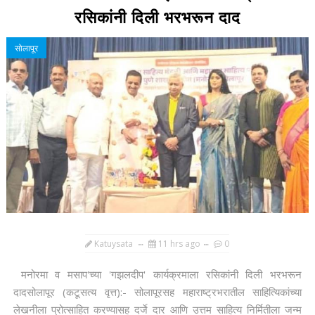
रसिकांनी दिली भरभरून दाद
सोलापूर
Katuysata
11 hrs ago
0
मनोरमा व मसाप'च्या 'गझलदीप' कार्यक्रमाला रसिकांनी दिली भरभरून
दादसोलापूर (कटूसत्य वृत्त):- सोलापूरसह महाराष्ट्रभरातील साहित्यिकांच्या
लेखनीला प्रोत्साहित करण्यासह दर्जे दार आणि उत्तम साहित्य निर्मितीला जन्म