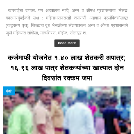
कारवाईचा दणका, पण अहवालच नाही; अन्न व औषध प्रशासनाचा 'भेसळ'
कारभारमुंबईकडे लक्ष : महिनाभरानंतरही तपासणी अहवाल प्रलंबितसोलापूर
(कटूसत्य वृत्त): जिल्ह्यात दूध भेसळीच्या संशयावरून अन्न व औषध प्रशासनाने
जुलै महिन्यात सांगोला, माळशिरस, मोहोळ, सोलापूर श...
Read More
कर्जमाफी योजनेत १.४० लाख शेतकरी अपात्र;
१६.९६ लाख पात्र शेतकऱ्यांच्या खात्यात दोन
दिवसांत रक्कम जमा
मुंबई