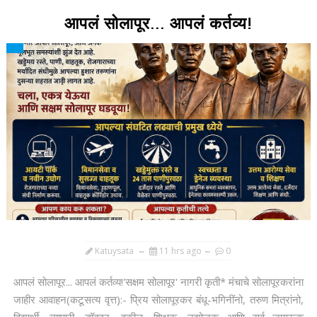
आपलं सोलापूर... आपलं कर्तव्य!
Katuysata
11 hrs ago
0
आपलं सोलापूर... आपलं कर्तव्य!'सक्षम सोलापूर' नागरी कृती* मंचाचे सोलापूरकरांना
जाहीर आवाहन(कटूसत्य वृत्त):- प्रिय सोलापूरकर बंधू-भगिनींनो, तरुण मित्रांनो,
विद्यार्थी, व्यापारी, डॉक्टर, वकील, शिक्षक, उद्योजक आणि सर्व जागरूक