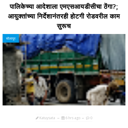
पालिकेच्या आदेशाला एमएसआयडीसीचा ठेंगा?;
आयुक्तांच्या निर्देशानंतरही होटगी रोडवरील काम
सुरूच
सोलापूर
Katuysata
6 hrs ago
0