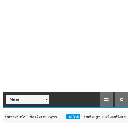
होटगी रोडवरील काम सुरूच
देशातील तुरुंगांमध्ये क्षमतेपेक्षा १२.७ टक्के अधिक कै
नवी दिल्ली