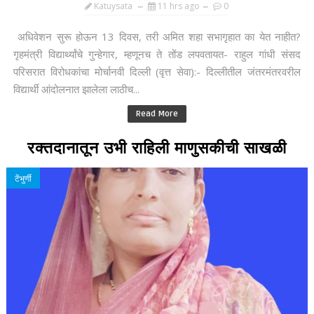
Katuysata
11 hrs ago
0
अधिवेशन सुरू होऊन 13 दिवस, तरी अमित शहा सभागृहात का येत नाहीत?
गृहमंत्री विद्यार्थ्यांचे गुन्हेगार, म्हणूनच ते तोंड लपवतायत- राहुल गांधी संसद
परिसरात विरोधकांचा मोर्चानवी दिल्ली (वृत्त सेवा):- दिल्लीतील जंतरमंतरवरील
विद्यार्थी आंदोलनात झालेला लाठीच...
Read More
रक्तदानातून उभी राहिली माणुसकीची साखळी
टेंभुर्णी