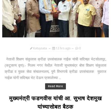
Katuysata
12 hrs ago
0
नेताजी शिक्षण संकुलास क्रीडा उपसंचालक नाईक यांची सदिच्छा भेटसोलापूर,
(कटूसत्य वृत्त):- निलम नगर येथील नेताजी सुभाषचंद्र बोस शिक्षण संकुलास
क्रीडा व युवक सेवा संचालनालय, पुणे विभागाचे क्रीडा उपसंचालक युवराज
नाईक यांनी सदिच्छा भेट देऊन प्रशालेच्या ...
Read More
मुख्यमंत्री फडणवीस यांची आ. सुभाष देशमुख
यांच्यासोबत बैठक