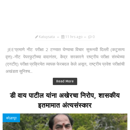
Katuysata
11 hrs ago
0
JEE'प्रमाणे नीट परीक्षा 2 टप्प्यात घेण्याचा विचार सुरूनवी दिल्ली (कटूसत्य
वृत्त):-नीट पेपरफुटीच्या वादानंतर, केंद्र सरकारने राष्ट्रीय परीक्षा संस्थेच्या
(एनटीए) परीक्षा प्रक्रियेत व्यापक फेरबदल केले असून, राष्ट्रीय प्रवेश परीक्षांची
अखंडता सुनिश्च...
Read More
डी वाय पाटील यांना अखेरचा निरोप, शासकीय
इतमामात अंत्यसंस्कार
कोल्हापूर