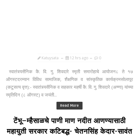
Katuysata
12 hrs ago
0
स्वातंत्र्यसैनिक कै. वि. गु. शिवदारे स्मृती समारोहाचे आयोजन८ ते १७
ऑगस्टदरम्यान विविध सामाजिक, शैक्षणिक व सांस्कृतिक कार्यक्रमसोलापूर
(कटूसत्य वृत्त):- स्वातंत्र्यसैनिक व सहकार महर्षी कै. वि. गु. शिवदारे (अण्णा) यांच्या
स्मृतिदिन (८ ऑगस्ट) व जयंती...
Read More
टेंभू–म्हैसाळचे पाणी माण नदीत आणण्यासाठी
महायुती सरकार कटिबद्ध- चेतनसिंह केदार-सावंत