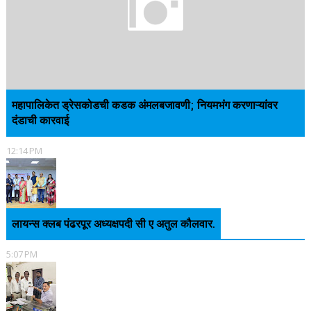
महापालिकेत ड्रेसकोडची कडक अंमलबजावणी; नियमभंग करणाऱ्यांवर
दंडाची कारवाई
12:14 PM
लायन्स क्लब पंढरपूर अध्यक्षपदी सी ए अतुल कौलवार.
5:07 PM