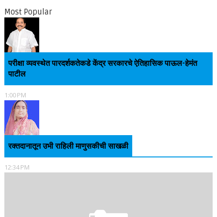
Most Popular
परीक्षा व्यवस्थेत पारदर्शकतेकडे केंद्र सरकारचे ऐतिहासिक पाऊल-हेमंत
पाटील
1:00 PM
रक्तदानातून उभी राहिली माणुसकीची साखळी
12:34 PM