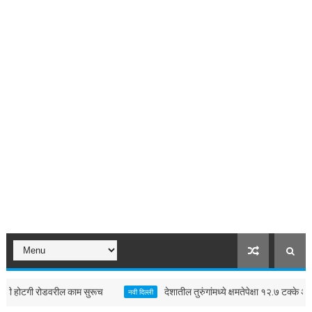
होटगी रोडवरील काम सुरूच
देशातील तुरुंगांमध्ये क्षमतेपेक्षा १२.७ टक्के अधिक कै
नवी दिल्ली