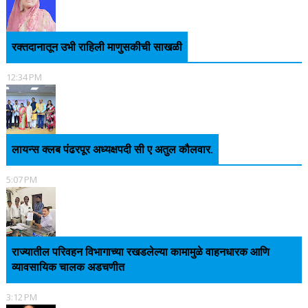
रक्तदानातून उभी राहिली माणुसकीची साखळी
12:34 PM
लायन्स क्लब पंढरपूर अध्यक्षपदी सी ए अतुल कौलवार.
5:07 PM
राज्यातील परिवहन विभागाच्या रखडलेल्या कामामुळे वाहनधारक आणि
व्यावसायिक चालक अडचणीत
3:12 PM