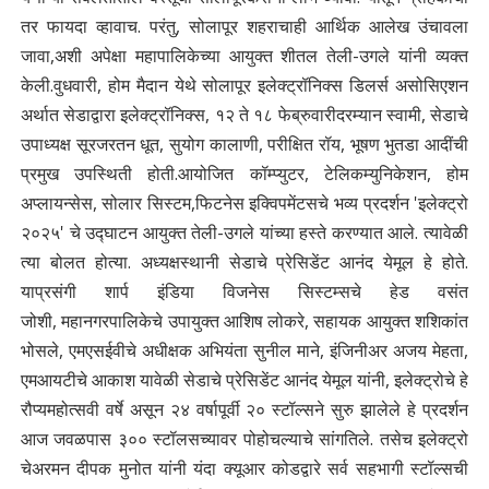
तर फायदा व्हावाच. परंतु, सोलापूर शहराचाही
आर्थिक आलेख उंचावला
जावा,अशी अपेक्षा महापालिकेच्या आयुक्त शीतल तेली-उगले यांनी
व्यक्त
केली.वुधवारी, होम मैदान येथे सोलापूर इलेक्ट्रॉनिक्स डिलर्स असोसिएशन
अर्थात सेडाद्वारा
इलेक्ट्रॉनिक्स, १२ ते १८ फेब्रुवारीदरम्यान स्वामी, सेडाचे
उपाध्यक्ष सूरजरतन धूत, सुयोग कालाणी, परीक्षित रॉय, भूषण भुतडा आदींची
प्रमुख उपस्थिती होती.आयोजित कॉम्प्युटर, टेलिकम्युनिकेशन, होम
अप्लायन्सेस, सोलार सिस्टम,फिटनेस इक्विपमेंटसचे भव्य प्रदर्शन 'इलेक्ट्रो
२०२५' चे उद्घाटन
आयुक्त तेली-उगले यांच्या हस्ते करण्यात आले. त्यावेळी
त्या बोलत होत्या. अध्यक्षस्थानी सेडाचे
प्रेसिडेंट आनंद येमूल हे होते.
याप्रसंगी शार्प इंडिया विजनेस सिस्टम्सचे हेड वसंत
जोशी,
महानगरपालिकेचे उपायुक्त आशिष लोकरे, सहायक आयुक्त शशिकांत
भोसले, एमएसईवीचे अधीक्षक
अभियंता सुनील माने, इंजिनीअर अजय मेहता,
एमआयटीचे आकाश यावेळी सेडाचे प्रेसिडेंट
आनंद येमूल यांनी, इलेक्ट्रोचे हे
रौप्यमहोत्सवी वर्षे असून २४ वर्षापूर्वी २० स्टॉल्सने सुरु झालेले
हे प्रदर्शन
आज जवळपास ३०० स्टॉलसच्यावर पोहोचल्याचे सांगतिले. तसेच इलेक्ट्रो
चेअरमन दीपक मुनोत यांनी यंदा क्यूआर कोडद्वारे सर्व सहभागी स्टॉल्सची