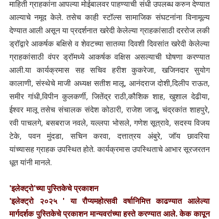
माहिती ग्राहकांना आपल्या मोईबालवर पाहण्याची संधी उपलब्ध करुन देण्यात
आल्याचे नमूद केले. तसेच काही स्टॉल्स सामाजिक संघटनांना विनामूल्य
देण्यात आली असून या प्रदर्शनात खरेदी केलेल्या ग्राहकांसाठी दररोज लकी
ड्रॉद्वारे आकर्षक बक्षिसे व शेवटच्या सातव्या दिवशी दिवसांत खरेदी केलेल्या
ग्राहकांसाठी वंपर ड्रॉमध्ये आकर्षक
वक्षिस असल्याची घोषणा करण्यात
आली.या कार्यक्रमास सह सचिव हरीश कुकरेजा, खजिनदार सुयोग
कालाणी, संस्थेचे माजी अध्यक्ष सतीश मालू, आनंदराज दोशी,दिलीप राऊत,
समीर गांधी,विपीन कुलकर्णी, जितेंद्र राठी,कौशिक शाह, खुशाल देढीया,
ईश्वर मालू तसेच संचालक संदेश
कोठारी, राजेश जाजू, चंद्रकांत शाहपुरे,
रवी पाचलगे, बसबराज नवले, यल्लपा भोसले, गणेश
सूत्रावे, सदस्य विजय
टेके, पवन मुंदडा, सचिन करवा, दत्तात्रय अंबुरे, जॉय छावरिया
यांच्यासह
ग्राहक उपस्थित होते. कार्यक्रमास उपस्थिताचे आभार सूरजरतन
धूत यांनी मानले.
'इलेक्ट्रो'च्या पुस्तिकेचे प्रकाशन
'इलेक्ट्रो २०२५ ' या रौप्यमहोत्सवी वर्षानिमित्त काढण्यात आलेल्या
मार्गदर्शक पुस्तिकेचे प्रकाशन मान्यवरांच्या हस्ते करण्यात आले. केक कापून