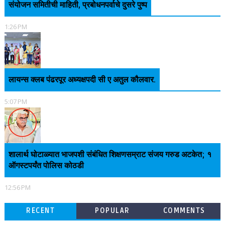
संयोजन समितीची माहिती, प्रबोधनपर्वाचे दुसरे पुष्प
1:26 PM
लायन्स क्लब पंढरपूर अध्यक्षपदी सी ए अतुल कौलवार.
5:07 PM
शालार्थ घोटाळ्यात भाजपशी संबंधित शिक्षणसम्राट संजय गरुड अटकेत; १
ऑगस्टपर्यंत पोलिस कोठडी
12:56 PM
RECENT
POPULAR
COMMENTS