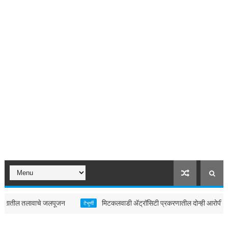
ठातील तलावाचे जलपूजन
मिटकलवाडी ॲट्रॉसिटी प्रकरणातील दोन्ही आरोपींचा जामीन
टेंभुर्णी