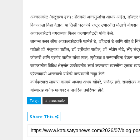
अक्कलकोट (कटूसत्य वृत्त) : शेतकरी अन्नसुरक्षेचा आधार आहेत, डॉक्टर स
विकासाला दिशा देतात. या तिन्ही घटकांचे राष्ट्र उभारणीत मोलाचे योगदान
अक्कलकोटचे नगराध्यक्ष मिलन कल्याणशेट्टी यांनी केले.
लायन्स क्लब ऑफ अक्कलकोटतर्फे फार्मर्स डे, डॉक्टर्स डे आणि सीए डे नि
यावेळी डॉ. मंजुनाथ पाटील, डॉ. श्रीकांत पाटील, डॉ. संतोष मोटे, सीए चं
जोकारी आणि प्रमोद पाटील यांचा शाल, श्रीफळ व सन्मानचिन्ह देऊन मान्यव
समाजातील विविध क्षेत्रांत उल्लेखनीय कार्य करणाऱ्या व्यक्तींना एकाच व
प्रेरणादायी असल्याचे यावेळी मान्यवरांनी नमूद केले.
कार्यक्रमास लायन्स क्लबचे अध्यक्ष अभय खोबरे, राजेंद्र हत्ते, राजशेखर
यांच्यासह अनेक मान्यवर व नागरिक उपस्थित होते.
Tags
# अक्कलकोट
Share This