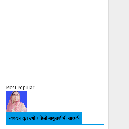
Most Popular
रक्तदानातून उभी राहिली माणुसकीची साखळी