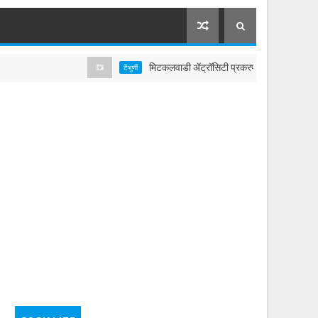
मिटकलवाडी ॲट्रॉसिटी प्रकरणातील दोन्ही आरोपींचा जामीन 
टेंभुर्णी