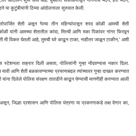
ेटवर आंदोलन सुरू केले आहे. बुधवारी सकाळपासून नागनाथ मदने, हरी मदने,
 या कुटुंबीयांनी ठिय्या आंदोलनाला सुरुवात केली.
वडिलोपार्जित शेती असून गेल्या तीन महिन्यांपासून शरद कोळी आमची शेती
ोळी यांनी आमच्या शेतातील कांदा, मिरची आणि मका पिकांवर नांगर फिरवून
ती मी विकत घेतली आहे, तुमची घरे काढून टाका, नाहीतर जाळून टाकीन,’ अशी
ोलिस स्टेशनला तक्रार दिली असता, पोलिसांनी गुन्हा नोंदवण्यास नकार दिला.
वी आणि शेती बळकावण्याच्या प्रयत्नाबद्दल त्यांच्यावर गुन्हा दाखल करण्यात
 यांना दिलेले पोलिस संरक्षण तातडीने काढून घेण्याची मागणीही करण्यात आली
े असून, जिल्हा प्रशासन आणि पोलिस यंत्रणा या प्रकरणाकडे लक्ष देणार का,