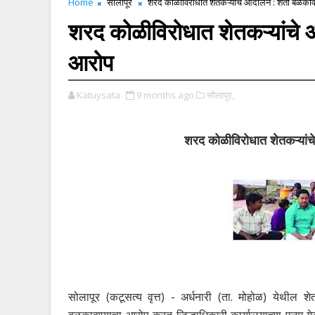
Home
सोलापूर
शरद कोळीविरोधात शेतकऱ्यांचे आंदोलन : शेती बळकाव
शरद कोळीविरोधात शेतकऱ्यांचे 
आरोप
Katuysata
9 months ago
सोलापूर,
शरद कोळीविरोधात शेतकऱ्यांच
सोलापूर (कटूसत्य वृत्त) - अर्धनारी (ता. मोहोळ) येथील शे