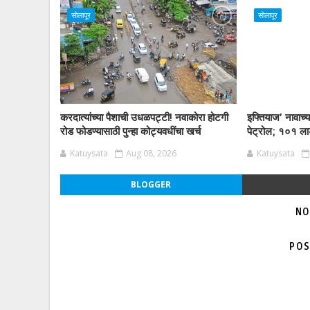
सोलापूर
सोलापूर
करदात्यांच्या पैशाची उधळपट्टी! नवाकोरा होटगी
इफ्तियाज’ नावाच्
रोड फोडण्यासाठी पुन्हा कोट्यवधींचा खर्च
पेट्रोल; १०१ लाड
Katuysata
Aug 08, 2026
Katuysata
BLOGGER
NO
POS