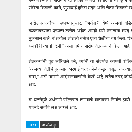
बळकावण्याचा आरोप करत जिल्हाधिकारी कार्यालयाच्या पूनम ग
संगीता शिवाजी मदने, सुसाबाई हरिबा मदने आणि चेतन शिवाजी मदने
आंदोलनकर्त्यांच्या म्हणण्यानुसार, “अर्धनारी येथे आमची 
बळकावण्याचा प्रयत्न करीत आहेत. आम्ही घरी नसताना शरद क
नुकसान केले. बोअरवेल तोडली तसेच एका शेळीचा वध केला. ‘शे
धमकीही त्यांनी दिली,” असा गंभीर आरोप शेतकऱ्यांनी केला आहे.
शेतकऱ्यांनी पुढे सांगितले की, त्यांनी या संदर्भात कामती प
“आमच्या शेतीचे नुकसान भरपाई शरद कोळींकडून वसूल करण्यात या
यावा,” अशी मागणी आंदोलनकर्त्यांनी केली आहे. तसेच शरद कोळी
आहे.
या घटनेमुळे अर्धनारी परिसरात तणावाचे वातावरण निर्माण झाल
याकडे सर्वांचे लक्ष लागले आहे.
Tags
# सोलापूर