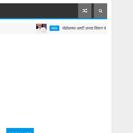
मोहोळच्या आष्टी उपसा सिंचन योजनेच्या तिसऱ्या टप्प्याला वेग; 
मोहोळ