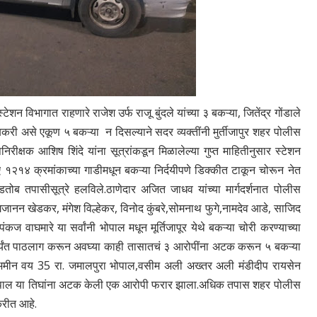
टेशन विभागात राहणारे राजेश उर्फ राजू बुंदले यांच्या ३ बकऱ्या, जितेंद्र गोंडाले
 बकरी असे एकूण ५ बकऱ्या न दिसल्याने सदर व्यक्तींनी मुर्तीजापुर शहर पोलीस
रीक्षक आशिष शिंदे यांना सूत्रांकडून मिळालेल्या गुप्त माहितीनुसार स्टेशन
१२१४ क्रमांकाच्या गाडीमधून बकऱ्या निर्दयीपणे डिक्कीत टाकून चोरून नेत
तोब तपासीसूत्रे हलविले.ठाणेदार अजित जाधव यांच्या मार्गदर्शनात पोलीस
, गजानन खेडकर, मंगेश विल्हेकर, विनोद कुंबरे,सोमनाथ फुगे,नामदेव आडे, साजिद
 वाघमारे या सर्वांनी भोपाल मधून मूर्तिजापूर येथे बकऱ्या चोरी करण्याच्या
ठ पर्यंत पाठलाग करून अवघ्या काही तासातचं ३ आरोपींना अटक करून ५ बकऱ्या
्मद अमीन वय 35 रा. जमालपुरा भोपाल,वसीम अली अख्तर अली मंडीदीप रायसेन
ा भोपाल या तिघांना अटक केली एक आरोपी फरार झाला.अधिक तपास शहर पोलीस
 करीत आहे.