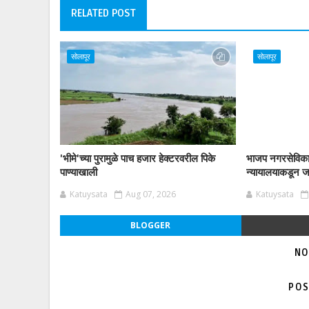
RELATED POST
सोलापूर
सोलापूर
'भीमे'च्या पुरामुळे पाच हजार हेक्टरवरील पिके
भाजप नगरसेविका 
पाण्याखाली
न्यायालयाकडून ज
Katuysata
Aug 07, 2026
Katuysata
BLOGGER
NO
POS