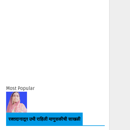
Most Popular
रक्तदानातून उभी राहिली माणुसकीची साखळी