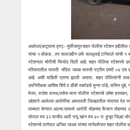
अकोला(कटूसत्य वृत्त):- मुर्तीजापुर:शहर पोलीस स्टेशन हद्दीतील स्
यांचा १ बोकड , तर सलाउद्दीन उर्फ सल्लूभाई टांगेवाले यांची १
स्टेशनला चोरीची फिर्याद दिली आहे. शहर पोलिस स्टेशनचे उपनि
परिसरातील मारुती मंदिरा जवळ मारुती स्ट्रीम एमपी ०४ एच ए 
आहे. अशी माहिती प्राप्त झाली असता.. शहर पोलिसांनी ताबड
उपनिरीक्षक आशिष शिंदे व डीबी स्कॉडचे मुन्ना पांडे, सचिन दुबे
मेजर, राजेश वायध,तसेच माना पोलीस स्टेशनचे उमेश हरमकर, पंकज
उद्देशाने आलेल्या आरोपींचा अमरावती जिल्ह्यातील नांदगाव पे
ताब्यात घेण्यात आल्या.यामध्ये आरोपी मोहम्मद फैजान मोहम
भोपाल वय ३२ वाजीद अली पप्पू खान वय ४० रा. हुजूर जिल्ह
स्टेशनचे ठाणेदार अजित जाधव यांच्या मार्गदर्शनात शहर पोलीस