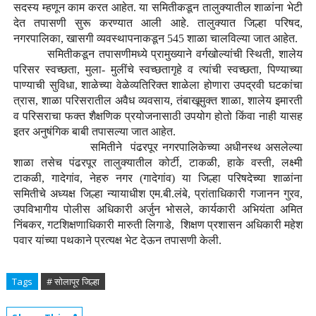
सदस्य म्हणून काम करत आहेत. या समितीकडून तालुक्यातील शाळांना भेटी
देत तपासणी सुरू करण्यात आली आहे. तालुक्यात जिल्हा परिषद,
नगरपालिका, खासगी व्यवस्थापनाकडून 545 शाळा चालविल्या जात आहेत.
समितीकडून तपासणीमध्ये प्रामुख्याने वर्गखोल्यांची स्थिती, शालेय
परिसर स्वच्छता, मुला- मुलींचे स्वच्छतागृहे व त्यांची स्वच्छता, पिण्याच्या
पाण्याची सुविधा, शाळेच्या वेळेव्यतिरिक्त शाळेला होणारा उपद्रवी घटकांचा
त्रास, शाळा परिसरातील अवैध व्यवसाय, तंबाखूमुक्त शाळा, शालेय इमारती
व परिसराचा फक्त शैक्षणिक प्रयोजनासाठी उपयोग होतो किंवा नाही यासह
इतर अनुषंगिक बाबी तपासल्या जात आहेत.
समितीने पंढरपूर नगरपालिकेच्या अधीनस्थ असलेल्या
शाळा तसेच पंढरपूर तालुक्यातील कोर्टी, टाकळी, हाके वस्ती, लक्ष्‍मी
टाकळी, गादेगांव, नेहरु नगर (गादेगांव) या जिल्हा परिषदेच्या शाळांना
समितीचे अध्यक्ष जिल्हा न्यायाधीश एम.बी.लंबे, प्रांताधिकारी गजानन गुरव,
उपविभागीय पोलीस अधिकारी अर्जुन भोसले, कार्यकारी अभियंता अमित
निंबकर, गटशिक्षणाधिकारी मारुती लिगाडे, शिक्षण प्रशासन अधिकारी महेश
पवार यांच्या पथकाने प्रत्यक्ष भेट देऊन तपासणी केली.
Tags
# सोलापूर जिल्हा