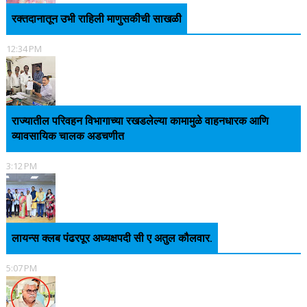
रक्तदानातून उभी राहिली माणुसकीची साखळी
12:34 PM
राज्यातील परिवहन विभागाच्या रखडलेल्या कामामुळे वाहनधारक आणि
व्यावसायिक चालक अडचणीत
3:12 PM
लायन्स क्लब पंढरपूर अध्यक्षपदी सी ए अतुल कौलवार.
5:07 PM