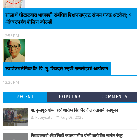
शालार्थ घोटाळ्यात भाजपशी संबंधित शिक्षणसम्राट संजय गरुड अटकेत; १
ऑगस्टपर्यंत पोलिस कोठडी
12:56 PM
स्वातंत्र्यसैनिक कै. वि. गु. शिवदारे स्मृती समारोहाचे आयोजन
12:20 PM
RECENT
POPULAR
COMMENTS
मा. कुलगुरु यांच्या हस्ते आरोग्य विद्यापीठातील तलावाचे जलपूजन
Katuysata
Aug 08, 2026
मिटकलवाडी ॲट्रॉसिटी प्रकरणातील दोन्ही आरोपींचा जामीन मंजूर