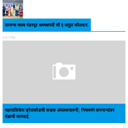
लायन्स क्लब पंढरपूर अध्यक्षपदी सी ए अतुल कौलवार.
5:07 PM
महापालिकेत ड्रेसकोडची कडक अंमलबजावणी; नियमभंग करणाऱ्यांवर
दंडाची कारवाई