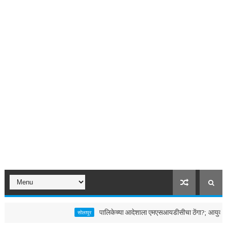
पालिकेच्या आदेशाला एमएसआयडीसीचा ठेंगा?; आयुक्तांच्या निर
सोलापूर