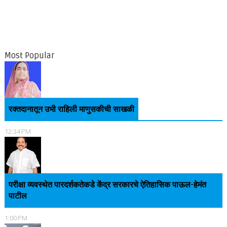
Most Popular
रक्तदानातून उभी राहिली माणुसकीची साखळी
12:34 PM
परीक्षा व्यवस्थेत पारदर्शकतेकडे केंद्र सरकारचे ऐतिहासिक पाऊल-हेमंत
पाटील
1:00 PM