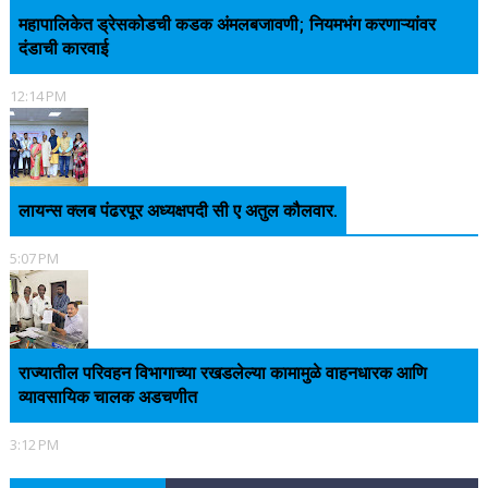
महापालिकेत ड्रेसकोडची कडक अंमलबजावणी; नियमभंग करणाऱ्यांवर
दंडाची कारवाई
12:14 PM
लायन्स क्लब पंढरपूर अध्यक्षपदी सी ए अतुल कौलवार.
5:07 PM
राज्यातील परिवहन विभागाच्या रखडलेल्या कामामुळे वाहनधारक आणि
व्यावसायिक चालक अडचणीत
3:12 PM