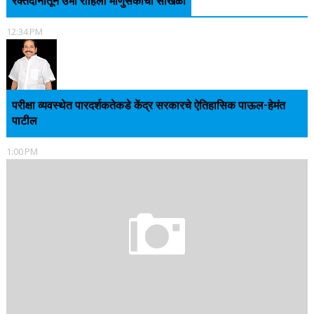
रक्तदानातून उभी राहिली माणुसकीची साखळी
12:34 PM
परीक्षा व्यवस्थेत पारदर्शकतेकडे केंद्र सरकारचे ऐतिहासिक पाऊल-हेमंत
पाटील
1:00 PM