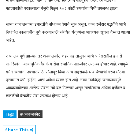
सचिन कल्याणशेट्टी यांनी शासनाकडे सातत्याने पाठपुरावा केला. त्यानंतर या
महत्त्वाकांक्षी प्रकल्पाला मंजुरी मिळून १०८ कोटी रुपयांचा निधी उपलब्ध झाला.
सध्या रुग्णालयाच्या इमारतीचे बांधकाम वेगाने सुरू असून, काम दर्जेदार पद्धतीने आणि
निर्धारित कालावधीत पूर्ण करण्यासाठी संबंधित यंत्रणेला आवश्यक सूचना देण्यात आल्या
आहेत.
रुग्णालय पूर्ण झाल्यानंतर अक्कलकोट शहरासह तालुका आणि परिसरातील हजारो
नागरिकांना अत्याधुनिक वैद्यकीय सेवा स्थानिक पातळीवर उपलब्ध होणार आहे. त्यामुळे
गंभीर रुग्णांना उपचारासाठी सोलापूर किंवा अन्य शहरांकडे धाव घेण्याची गरज मोठ्या
प्रमाणात कमी होईल, अशी अपेक्षा व्यक्त होत आहे. नव्या उपजिल्हा रुग्णालयामुळे
अक्कलकोटच्या आरोग्य सेवेला नवे बळ मिळणार असून नागरिकांना अधिक दर्जेदार व
तातडीची वैद्यकीय सेवा उपलब्ध होणार आहे.
Tags
# अक्कलकोट
Share This