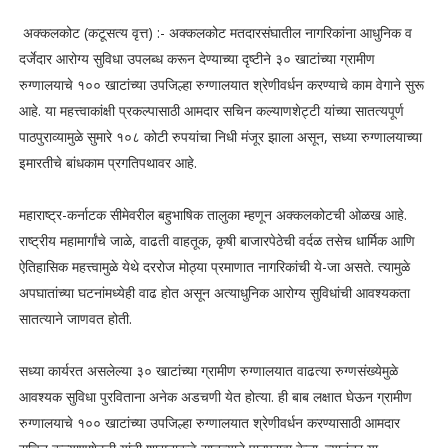
अक्कलकोट (कटूसत्य वृत्त) :- अक्कलकोट मतदारसंघातील नागरिकांना आधुनिक व
दर्जेदार आरोग्य सुविधा उपलब्ध करून देण्याच्या दृष्टीने ३० खाटांच्या ग्रामीण
रुग्णालयाचे १०० खाटांच्या उपजिल्हा रुग्णालयात श्रेणीवर्धन करण्याचे काम वेगाने सुरू
आहे. या महत्त्वाकांक्षी प्रकल्पासाठी आमदार सचिन कल्याणशेट्टी यांच्या सातत्यपूर्ण
पाठपुराव्यामुळे सुमारे १०८ कोटी रुपयांचा निधी मंजूर झाला असून, सध्या रुग्णालयाच्या
इमारतीचे बांधकाम प्रगतिपथावर आहे.
महाराष्ट्र-कर्नाटक सीमेवरील बहुभाषिक तालुका म्हणून अक्कलकोटची ओळख आहे.
राष्ट्रीय महामार्गांचे जाळे, वाढती वाहतूक, कृषी बाजारपेठेची वर्दळ तसेच धार्मिक आणि
ऐतिहासिक महत्त्वामुळे येथे दररोज मोठ्या प्रमाणात नागरिकांची ये-जा असते. त्यामुळे
अपघातांच्या घटनांमध्येही वाढ होत असून अत्याधुनिक आरोग्य सुविधांची आवश्यकता
सातत्याने जाणवत होती.
सध्या कार्यरत असलेल्या ३० खाटांच्या ग्रामीण रुग्णालयात वाढत्या रुग्णसंख्येमुळे
आवश्यक सुविधा पुरविताना अनेक अडचणी येत होत्या. ही बाब लक्षात घेऊन ग्रामीण
रुग्णालयाचे १०० खाटांच्या उपजिल्हा रुग्णालयात श्रेणीवर्धन करण्यासाठी आमदार