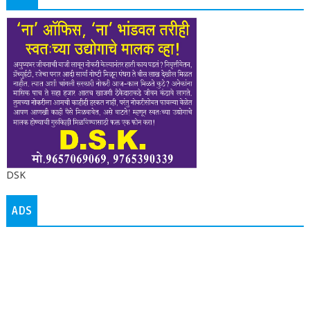
DSK
ADS