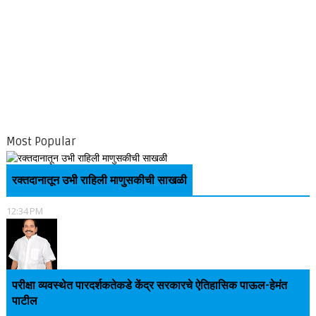
Most Popular
रक्तदानातून उभी राहिली माणुसकीची साखळी
12:34 PM
परीक्षा व्यवस्थेत पारदर्शकतेकडे केंद्र सरकारचे ऐतिहासिक पाऊल-हेमंत
पाटील