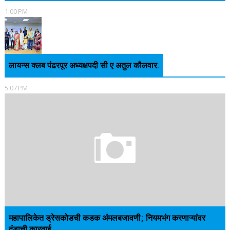
1:00 PM
लायन्स क्लब पंढरपूर अध्यक्षपदी सी ए अतुल कौलवार.
5:07 PM
महापालिकेत ड्रेसकोडची कडक अंमलबजावणी; नियमभंग करणाऱ्यांवर
दंडाची कारवाई