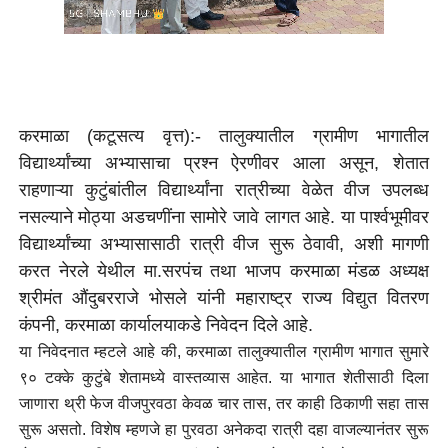
करमाळा (कटूसत्य वृत्त):- तालुक्यातील ग्रामीण भागातील
विद्यार्थ्यांच्या अभ्यासाचा प्रश्न ऐरणीवर आला असून, शेतात
राहणाऱ्या कुटुंबांतील विद्यार्थ्यांना रात्रीच्या वेळेत वीज उपलब्ध
नसल्याने मोठ्या अडचणींना सामोरे जावे लागत आहे. या पार्श्वभूमीवर
विद्यार्थ्यांच्या अभ्यासासाठी रात्री वीज सुरू ठेवावी, अशी मागणी
करत नेरले येथील मा.सरपंच तथा भाजप करमाळा मंडळ अध्यक्ष
श्रीमंत औंदुबरराजे भोसले यांनी महाराष्ट्र राज्य विद्युत वितरण
कंपनी, करमाळा कार्यालयाकडे निवेदन दिले आहे.
या निवेदनात म्हटले आहे की, करमाळा तालुक्यातील ग्रामीण भागात सुमारे
९० टक्के कुटुंबे शेतामध्ये वास्तव्यास आहेत. या भागात शेतीसाठी दिला
जाणारा थ्री फेज वीजपुरवठा केवळ चार तास, तर काही ठिकाणी सहा तास
सुरू असतो. विशेष म्हणजे हा पुरवठा अनेकदा रात्री दहा वाजल्यानंतर सुरू