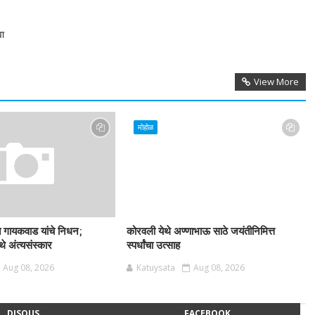
वा
View More
मोहोळ
त गायकवाड यांचे निधन;
कोरवली येथे अण्णाभाऊ साठे जयंतीनिमित्त
े अंत्यसंस्कार
स्पर्धांचा उत्साह
Aug 08, 2026
Katuysata
Aug 08, 2026
DISQUS
FACEBOOK