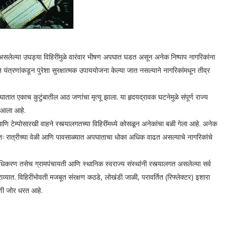
त असलेल्या उघड्या विहिरींमुळे वारंवार भीषण अपघात घडत असून अनेक निष्पाप नागरिकांना
 यंत्रणांकडून पुरेशा सुरक्षात्मक उपाययोजना केल्या जात नसल्याने नागरिकांमधून तीव्र
ातात एकाच कुटुंबातील आठ जणांचा मृत्यू झाला. या हृदयद्रावक घटनेमुळे संपूर्ण राज्य
र आला आहे.
ी आणि टेम्पोसारखी वाहने रस्त्यालगतच्या विहिरींमध्ये कोसळून अनेकांचा बळी गेला आहे. अनेक
षतः रात्रीच्या वेळी आणि पावसाळ्यात अपघाताचा धोका अधिक वाढत असल्याचे नागरिकांचे
प्राधिकरण तसेच ग्रामपंचायती आणि स्थानिक स्वराज्य संस्थांनी रस्त्यालगत असलेल्या सर्व
ाव्यात. विहिरींभोवती मजबूत संरक्षण कठडे, लोखंडी जाळी, परावर्तित (रिफ्लेक्टर) इशारा
णी जोर धरत आहे.