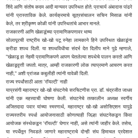
शिंदे आणि संतोष कदम आदी मान्यवर उपस्थित होते. प्राचार्य अंबादास पांढरे
यांनी प्रास्ताविक केले. कार्यक्रमाचे सूत्रसंचालन सचिन मिसाळ यांनी
केले, तर श्रीकृष्ण कोळी यांनी उपस्थितांचे आभार मानले.
​राजकारणी आणि खेळाडूंच्या प्रामाणिकपणावर भाष्य
सोलापूरची राष्ट्रीय खो-खो पटू स्नेहा लामकाने हिने उपस्थित खेळाडूंना
क्रीडा शपथ दिली. या शपथविधीचा संदर्भ देत दिलीप माने पुढे म्हणाले,
"खेळाडू हा नेहमी प्रामाणिकपणे आपण घेतलेल्या शपथेचे पालन करतो आणि
खेळाडूवृत्ती जपतो. मात्र, आम्ही राजकारणी लोक त्याप्रमाणे आचरण करत
नाही," अशी प्रांजळ कबुलीही त्यांनी यावेळी दिली.
​राज्य स्पर्धांसाठी आता 'रॉयल्टी' नाही
याप्रसंगी महाराष्ट्र खो-खो संघटनेचे सरचिटणीस प्रा. डॉ. चंद्रजीत जाधव
यांनी एक महत्त्वाची घोषणा केली. संघटनेचे तत्कालीन अध्यक्ष स्वर्गीय
अजितदादा पवार यांच्या स्मरणार्थ, महाराष्ट्र खो-खो असोसिएशन यापुढे
राज्यस्तरीय स्पर्धा आयोजनासाठी कोणत्याही जिल्हा संघटनेकडून किंवा
आयोजक संस्थेकडून 'रॉयल्टी' घेणार नाही, असे त्यांनी जाहीर केले. तसेच,
या स्पर्धेतून निवडले जाणारे महाराष्ट्राचे दोन्ही संघ हिमाचल प्रदेशात