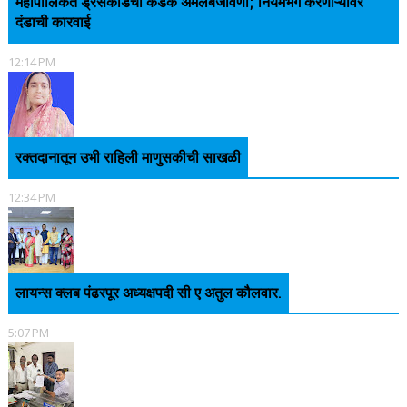
महापालिकेत ड्रेसकोडची कडक अंमलबजावणी; नियमभंग करणाऱ्यांवर
दंडाची कारवाई
12:14 PM
रक्तदानातून उभी राहिली माणुसकीची साखळी
12:34 PM
लायन्स क्लब पंढरपूर अध्यक्षपदी सी ए अतुल कौलवार.
5:07 PM