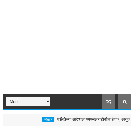
पालिकेच्या आदेशाला एमएसआयडीसीचा ठेंगा?; आयुक्तांच्या निर्
सोलापूर