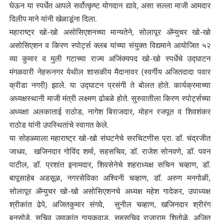
घेऊन या स्पर्धेत आपले सर्वोत्कृष्ट योगदान द्यावे, असा सल्ला माजी आमदार
दिलीप माने यांनी खेळाडूंना दिला.
​महाराष्ट्र खो-खो असोसिएशनच्या मान्यतेने, सोलापूर ॲम्युचर खो-खो
असोसिएशन व किरण स्पोर्ट्स क्लब यांच्या संयुक्त विद्यमाने आयोजित ५२
व्या कुमार व मुली गटाच्या राज्य अजिंक्यपद खो-खो स्पर्धेचे उद्घाटन
मंगळवारी नेहरूनगर येथील शासकीय मैदानावर (स्वर्गीय अजितदादा पवार
क्रीडा नगरी) झाले. या उद्घाटन प्रसंगी ते बोलत होते. कार्यक्रमाच्या
अध्यक्षस्थानी माजी मंत्री लक्ष्मण ढोबळे होते. सुरुवातीला किरण स्पोर्ट्सच्या
अध्यक्षा अलकाताई राठोड, नागेश बिराजदार, मोहन रजपूत व शिवशंकर
राठोड यांनी उपस्थितांचे स्वागत केले.
​या सोहळ्याला महाराष्ट्र खो-खो संघटनेचे सरचिटणीस प्रा. डॉ. चंद्रजीत
जाधव, खजिनदार गोविंद शर्मा, सहसचिव, डॉ. राजेश सोनवणे, डॉ. पवन
पाटील, डॉ. प्रशांत इनामदार, शिवसेनेचे शहराध्यक्ष सचिन चव्हाण, डॉ.
बापूसाहेब अडसूळ, नगरसेविका अश्विनी चव्हाण, डॉ. अरुण मनगोळी,
सोलापूर ॲम्युचर खो-खो असोसिएशनचे अध्यक्ष महेश गादेकर, उपाध्यक्ष
श्रीकांत ढेपे, अजितकुमार संगवे, सुनील चव्हाण, खजिनदार श्रीरंग
बनसोडे, सचिव उमाकांत गायकवाड, सहसचिव राजाराम शितोळे, अजित