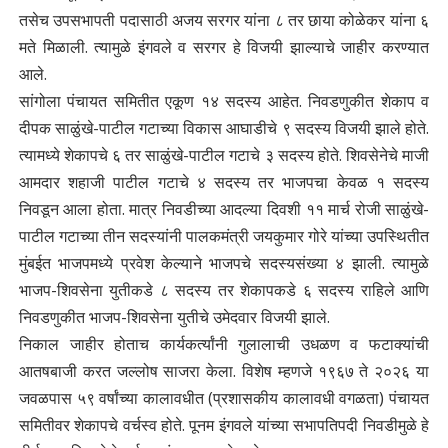
तसेच उपसभापती पदासाठी अजय सरगर यांना ८ तर छाया कोळेकर यांना ६
मते मिळाली. त्यामुळे इंगवले व सरगर हे विजयी झाल्याचे जाहीर करण्यात
आले.
सांगोला पंचायत समितीत एकूण १४ सदस्य आहेत. निवडणुकीत शेकाप व
दीपक साळुंखे-पाटील गटाच्या विकास आघाडीचे ९ सदस्य विजयी झाले होते.
त्यामध्ये शेकापचे ६ तर साळुंखे-पाटील गटाचे ३ सदस्य होते. शिवसेनेचे माजी
आमदार शहाजी पाटील गटाचे ४ सदस्य तर भाजपचा केवळ १ सदस्य
निवडून आला होता. मात्र निवडीच्या आदल्या दिवशी ११ मार्च रोजी साळुंखे-
पाटील गटाच्या तीन सदस्यांनी पालकमंत्री जयकुमार गोरे यांच्या उपस्थितीत
मुंबईत भाजपमध्ये प्रवेश केल्याने भाजपचे सदस्यसंख्या ४ झाली. त्यामुळे
भाजप-शिवसेना युतीकडे ८ सदस्य तर शेकापकडे ६ सदस्य राहिले आणि
निवडणुकीत भाजप-शिवसेना युतीचे उमेदवार विजयी झाले.
निकाल जाहीर होताच कार्यकर्त्यांनी गुलालाची उधळण व फटाक्यांची
आतषबाजी करत जल्लोष साजरा केला. विशेष म्हणजे १९६७ ते २०२६ या
जवळपास ५९ वर्षांच्या कालावधीत (प्रशासकीय कालावधी वगळता) पंचायत
समितीवर शेकापचे वर्चस्व होते. पूनम इंगवले यांच्या सभापतिपदी निवडीमुळे हे