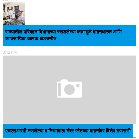
राज्यातील परिवहन विभागाच्या रखडलेल्या कामामुळे वाहनधारक आणि
व्यावसायिक चालक अडचणीत
3:12 PM
एचएसआरपी नसलेल्या व नियमबाह्य नंबर प्लेटच्या वाहनांवर विशेष तपासणी