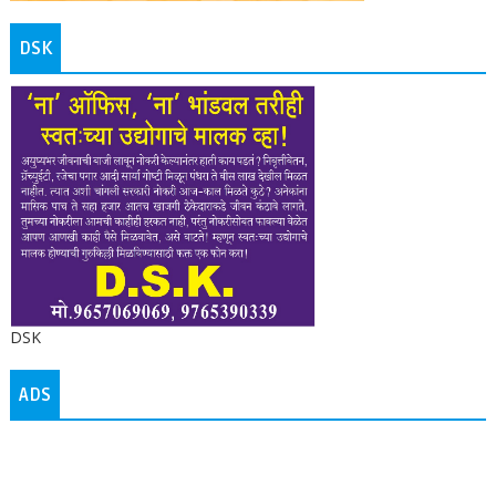
DSK
DSK
ADS