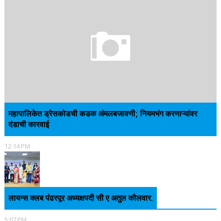
महापालिकेत ड्रेसकोडची कडक अंमलबजावणी; नियमभंग करणाऱ्यांवर
दंडाची कारवाई
12:14 PM
लायन्स क्लब पंढरपूर अध्यक्षपदी सी ए अतुल कौलवार.
5:07 PM