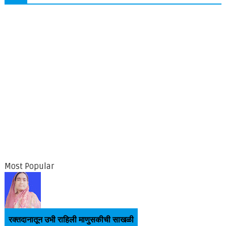
Most Popular
रक्तदानातून उभी राहिली माणुसकीची साखळी