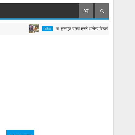
मा. कुलगुरु यांच्या हस्ते आरोग्य विद्यापीठातील तलावाचे जलपूजन
नाशिक