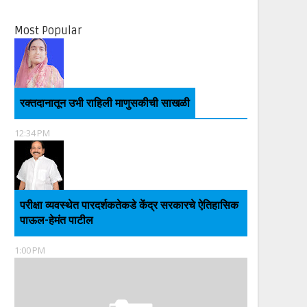
Most Popular
रक्तदानातून उभी राहिली माणुसकीची साखळी
12:34 PM
परीक्षा व्यवस्थेत पारदर्शकतेकडे केंद्र सरकारचे ऐतिहासिक
पाऊल-हेमंत पाटील
1:00 PM