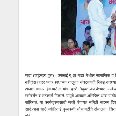
माढा (कटूसत्य वृत्त):- उपळाई बु ता-माढा येथील सामाजिक व च
काँग्रेस (शरद पवार )पक्षाच्या तालुका संघटकपदी निवड करण्
अध्यक्ष बाळासाहेब पाटील यांचा हस्ते नियुक्त पञ देण्यात आले.या
मार्गदर्शन व सहकार्य मिळाले. यापुढे आमदार अभिजित आबा पाटील
सांगितले. या कार्यक्रमासाठी माजी पंचायत समिती सदस्य द
साठे,आबा साठे,ज्योतिताई कुलकर्णी,सोसायटीचे संचालक सितार
होते.