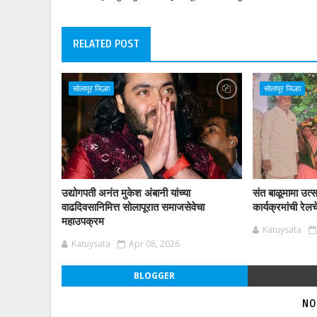
RELATED POST
सोलापूर जिल्हा
सोलापूर जिल्हा
उद्योगपती अनंत मुकेश अंबानी यांच्या
संत बाळूमामा उत्सव
वाढदिवसानिमित्त सोलापूरात समाजसेवेचा
कार्यक्रमांची रेल
महाउपक्रम
Katuysata
Katuysata
Apr 08, 2026
BLOGGER
NO