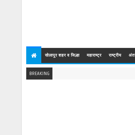
सोलापूर शहर व जिल्हा
महाराष्ट्र
राष्ट्रीय
अंत
BREAKING