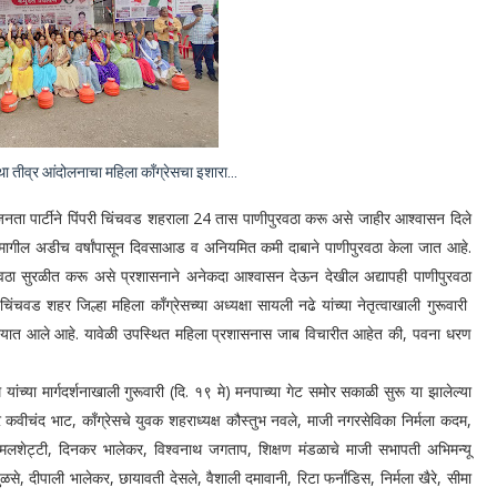
ा तीव्र आंदोलनाचा महिला कॉंग्रेसचा इशारा...
 पार्टीने पिंपरी चिंचवड शहराला 24 तास पाणीपुरवठा करू असे जाहीर आश्वासन दिले
ना मागील अडीच वर्षांपासून दिवसाआड व अनियमित कमी दाबाने पाणीपुरवठा केला जात आहे.
ठा सुरळीत करू असे प्रशासनाने अनेकदा आश्वासन देऊन देखील अद्यापही पाणीपुरवठा
िंचवड शहर जिल्हा महिला काँग्रेसच्या अध्यक्षा सायली नढे यांच्या नेतृत्वाखाली गुरूवारी
करण्यात आले आहे. यावेळी उपस्थित महिला प्रशासनास जाब विचारीत आहेत की, पवना धरण
ा मार्गदर्शनाखाली गुरूवारी (दि. १९ मे) मनपाच्या गेट समोर सकाळी सुरू या झालेल्या
र कवीचंद भाट, काँग्रेसचे युवक शहराध्यक्ष कौस्तुभ नवले, माजी नगरसेविका निर्मला कदम,
ऊली मलशेट्टी, दिनकर भालेकर, विश्वनाथ जगताप, शिक्षण मंडळाचे माजी सभापती अभिमन्यू
ुळसे, दीपाली भालेकर, छायावती देसले, वैशाली दमावानी, रिटा फर्नांडिस, निर्मला खैरे, सीमा