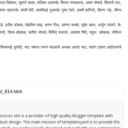
े, शितल सिकंदर, सुवर्णा कदम, राधिका अडागळे, शिल्पा गायकवाड, आशा भोसले, शिवानी भाट,
ल खंडागळे, कांती देवी, काशीबाई पुलावळे, पुष्‍पा रेवरे, लक्ष्मी श्रींगारे, किरण नढे, सौरभ
ीश डोळस, मोहसिन शाह, करण गिल, आण्णा कसबे, जुबेर खान, अर्जुन लांडगे, के.
दे, गौतम ओव्हाळ, सतीश भोसले, मिलिंद फडतरे, आकाश शिंदे, राहुल ओव्हाळ, जेवियर
कभाई कुरेशी, भाट समाज तरुण मंडळाचे अध्यक्ष आनंद भाट, मातंग एकता आंदोलनाचे
urces site is a provider of high quality blogger template with
ust design. The main mission of templatesyard is to provide the