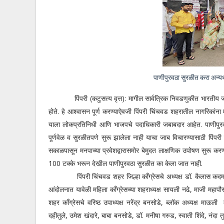
पाणीपुरवठा सुरळीत करा अन्यथ
पिंपरी (कटुसत्य वृत्त): मागील सार्वत्रिक निवडणुकीत भारतीय जनता
होते. हे आश्वासन पूर्ण करण्याऐवजी पिंपरी चिंचवड शहरातील नागरिकां
याला लोकप्रतिनिधी आणि भाजपचे पदाधिकारी जबाबदार आहेत. पाणीपुरव
पूर्णवेळ व सुरळीतपणे सुरू झालेला नाही याचा जाब विचारण्यासाठी पिंपरी च
सकाळपासून मनपाच्या प्रवेशद्वारासमोर बेमुदत लाक्षणिक उपोषण सुरू 
100 टक्के भरून देखील पाणीपुरवठा सुरळीत का केला जात नाही.
पिंपरी चिंचवड शहर जिल्हा काँग्रेसचे अध्यक्ष डॉ. कैलास कदम यांच्य
आंदोलनात यावेळी महिला काँग्रेसच्या शहराध्यक्ष सायली नढे, माजी महापौ
शहर काँग्रेसचे वरिष्ठ उपाध्यक्ष नरेंद्र बनसोडे, ब्लॉक अध्यक्ष मा
दहीतुले, उमेश खंदारे, बाबा बनसोडे, डॉ. मनीषा गरुड, स्वाती शिंदे, नंदा त