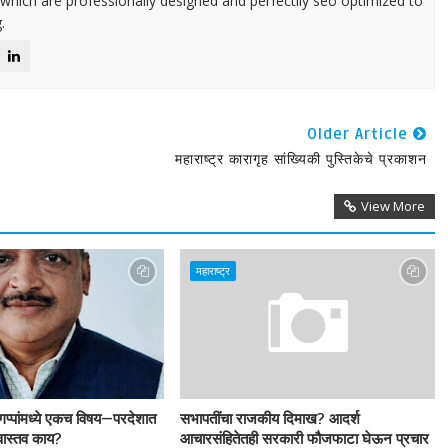
 which are professionally designed and perfectlly seo optimized to
.
Older Article
महाराष्ट्र कारागृह सांख्यिकी पुस्तिकेचे प्रकाशन
View More
महाराष्ट्र
 गप्पांमध्ये एकच विषय—परदेशात
सभापतींचा राजकीय दिमाख? आदर्श
 वास्तव काय?
आचारसंहितेतही सरकारी फौजफाटा घेऊन प्रचार