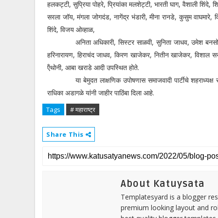
हलकट्टी, सुप्रिया पोहरे, प्रियांका मलशेट्टी, भारती घाग, वैशाली शिंद
सरला जॉय, मंगला जोगदंड, नागेंद्र भंडारी, मीना रानडे, कुसुम वाघमारे, विम
शिंदे, विजय ओव्हाळ,
अनिता अधिकारी, सिस्टर साळवी, सुनिता जाधव, उमेश बनसोडे, हर
हरिनारायण, हिराचंद जाधव, किरण खाजेकर, नितीन खाजेकर, विशाल सरव
ऍंथोनी, आबा खराडे आदी उपस्थित होते.
या बेमुदत लाक्षणिक उपोषणास समाजवादी पार्टीचे शहराध्यक्ष रफि
राधिका अडागळे यांनी जाहीर पाठिंबा दिला आहे.
Tags
# महाराष्ट्र
Share This
About Katuysata
Templatesyard is a blogger reso
premium looking layout and rob