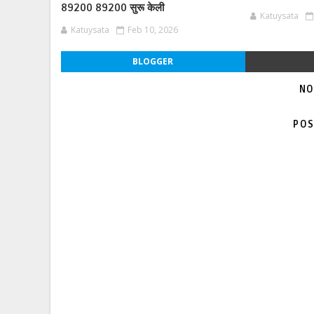
89200 89200 सुरू केली
Katuysata
Katuysata
Feb 10, 2026
BLOGGER
NO
POS