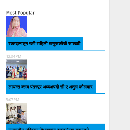
Most Popular
रक्तदानातून उभी राहिली माणुसकीची साखळी
12:34 PM
लायन्स क्लब पंढरपूर अध्यक्षपदी सी ए अतुल कौलवार.
5:07 PM