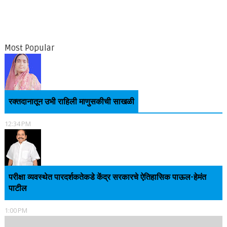
Most Popular
रक्तदानातून उभी राहिली माणुसकीची साखळी
12:34 PM
परीक्षा व्यवस्थेत पारदर्शकतेकडे केंद्र सरकारचे ऐतिहासिक पाऊल-हेमंत
पाटील
1:00 PM