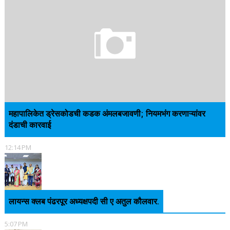
महापालिकेत ड्रेसकोडची कडक अंमलबजावणी; नियमभंग करणाऱ्यांवर
दंडाची कारवाई
12:14 PM
लायन्स क्लब पंढरपूर अध्यक्षपदी सी ए अतुल कौलवार.
5:07 PM