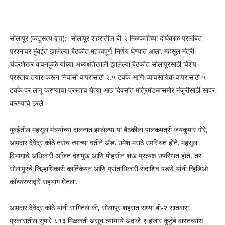
सोलापूर (कटूसत्य वृत्त):- सोलापूर शहरातील बी-२ मिळकतींच्या दीर्घकाळ प्रलंबित
प्रश्नावर मुंबईत झालेल्या बैठकीत महत्त्वपूर्ण निर्णय घेण्यात आला. महसूल मंत्री
चंद्रशेखर बावनकुळे यांच्या अध्यक्षतेखाली झालेल्या बैठकीत सोलापूरसाठी विशेष
प्रस्ताव तयार करून निवासी वापरासाठी २.५ टक्के आणि व्यावसायिक वापरासाठी ५
टक्के दर लागू करण्याचा प्रस्ताव येत्या आठ दिवसांत मंत्रिमंडळासमोर मंजुरीसाठी सादर
करण्याचे ठरले.
मुंबईतील महसूल मंत्र्यांच्या दालनात झालेल्या या बैठकीला पालकमंत्री जयकुमार गोरे,
आमदार देवेंद्र कोठे तसेच त्यांच्या वतीने ॲड. उमेश मराठे उपस्थित होते. महसूल
विभागाचे अधिकारी अजित देशमुख आणि मोहसीन शेख प्रत्यक्ष उपस्थित होते, तर
सोलापूरचे जिल्हाधिकारी कार्तिकेयन आणि प्रांताधिकारी सदाशिव पडणे यांनी व्हिडिओ
कॉन्फरन्सद्वारे सहभाग घेतला.
आमदार देवेंद्र कोठे यांनी सांगितले की, सोलापूर शहरात सध्या बी-२ सातबारा
प्रकारातील सुमारे ८१३ मिळकती असून त्यामध्ये अंदाजे ९ हजार कुटुंबे वास्तव्यास