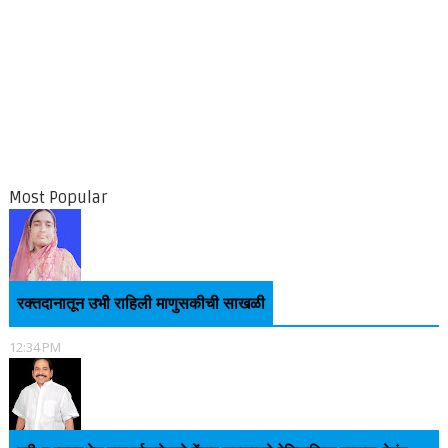
Most Popular
रक्तदानातून उभी राहिली माणुसकीची साखळी
12:34 PM