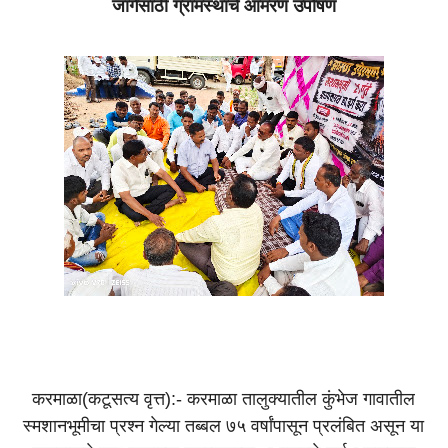
जागेसाठी ग्रामस्थांचे आमरण उपोषण
करमाळा(कटूसत्य वृत्त):-
करमाळा तालुक्यातील कुंभेज गावातील
स्मशानभूमीचा प्रश्न गेल्या तब्बल ७५ वर्षांपासून प्रलंबित असून या