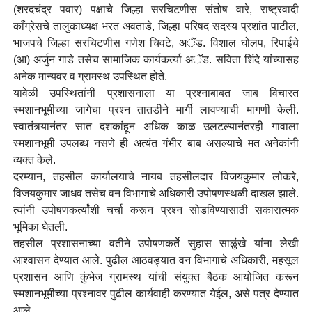
(शरदचंद्र पवार) पक्षाचे जिल्हा सरचिटणीस संतोष वारे, राष्ट्रवादी
काँग्रेसचे तालुकाध्यक्ष भरत अवताडे, जिल्हा परिषद सदस्य प्रशांत पाटील,
भाजपचे जिल्हा सरचिटणीस गणेश चिवटे, अॅड. विशाल घोलप, रिपाईचे
(आ) अर्जुन गाडे तसेच सामाजिक कार्यकर्त्या अॅड. सविता शिंदे यांच्यासह
अनेक मान्यवर व ग्रामस्थ उपस्थित होते.
यावेळी उपस्थितांनी प्रशासनाला या प्रश्नाबाबत जाब विचारत
स्मशानभूमीच्या जागेचा प्रश्न तातडीने मार्गी लावण्याची मागणी केली.
स्वातंत्र्यानंतर सात दशकांहून अधिक काळ उलटल्यानंतरही गावाला
स्मशानभूमी उपलब्ध नसणे ही अत्यंत गंभीर बाब असल्याचे मत अनेकांनी
व्यक्त केले.
दरम्यान, तहसील कार्यालयाचे नायब तहसीलदार विजयकुमार लोकरे,
विजयकुमार जाधव तसेच वन विभागाचे अधिकारी उपोषणस्थळी दाखल झाले.
त्यांनी उपोषणकर्त्यांशी चर्चा करून प्रश्न सोडविण्यासाठी सकारात्मक
भूमिका घेतली.
तहसील प्रशासनाच्या वतीने उपोषणकर्ते सुहास साळुंखे यांना लेखी
आश्वासन देण्यात आले. पुढील आठवड्यात वन विभागाचे अधिकारी, महसूल
प्रशासन आणि कुंभेज ग्रामस्थ यांची संयुक्त बैठक आयोजित करून
स्मशानभूमीच्या प्रश्नावर पुढील कार्यवाही करण्यात येईल, असे पत्र देण्यात
आले.