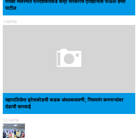
परीक्षा व्यवस्थेत पारदर्शकतेकडे केंद्र सरकारचे ऐतिहासिक पाऊल-हेमंत
पाटील
1:00 PM
महापालिकेत ड्रेसकोडची कडक अंमलबजावणी; नियमभंग करणाऱ्यांवर
दंडाची कारवाई
12:14 PM