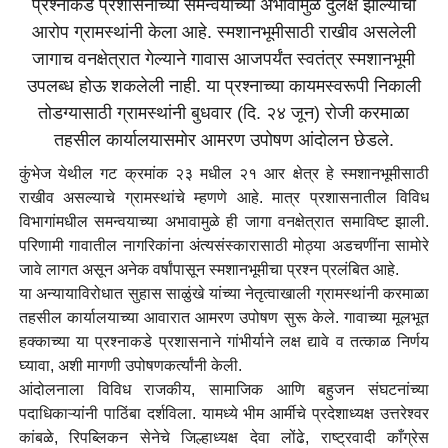
प्रश्नाकडे प्रशासनाच्या समन्वयाच्या अभावामुळे दुर्लक्ष झाल्याचा
आरोप ग्रामस्थांनी केला आहे. स्मशानभूमीसाठी राखीव असलेली
जागाच वनक्षेत्रात गेल्याने गावास आजपर्यंत स्वतंत्र स्मशानभूमी
उपलब्ध होऊ शकलेली नाही. या प्रश्नाच्या कायमस्वरूपी निकाली
तोडग्यासाठी ग्रामस्थांनी बुधवार (दि. २४ जून) रोजी करमाळा
तहसील कार्यालयासमोर आमरण उपोषण आंदोलन छेडले.
कुंभेज येथील गट क्रमांक २३ मधील २१ आर क्षेत्र हे स्मशानभूमीसाठी
राखीव असल्याचे ग्रामस्थांचे म्हणणे आहे. मात्र प्रशासनातील विविध
विभागांमधील समन्वयाच्या अभावामुळे ही जागा वनक्षेत्रात समाविष्ट झाली.
परिणामी गावातील नागरिकांना अंत्यसंस्कारासाठी मोठ्या अडचणींना सामोरे
जावे लागत असून अनेक वर्षांपासून स्मशानभूमीचा प्रश्न प्रलंबित आहे.
या अन्यायाविरोधात सुहास साळुंखे यांच्या नेतृत्वाखाली ग्रामस्थांनी करमाळा
तहसील कार्यालयाच्या आवारात आमरण उपोषण सुरू केले. गावाच्या मूलभूत
हक्काच्या या प्रश्नाकडे प्रशासनाने गांभीर्याने लक्ष द्यावे व तत्काळ निर्णय
घ्यावा, अशी मागणी उपोषणकर्त्यांनी केली.
आंदोलनाला विविध राजकीय, सामाजिक आणि बहुजन संघटनांच्या
पदाधिकाऱ्यांनी पाठिंबा दर्शविला. यामध्ये भीम आर्मीचे प्रदेशाध्यक्ष उत्तरेश्वर
कांबळे, रिपब्लिकन सेनेचे जिल्हाध्यक्ष देवा लोंढे, राष्ट्रवादी काँग्रेस