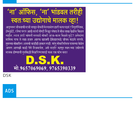
DSK
ADS