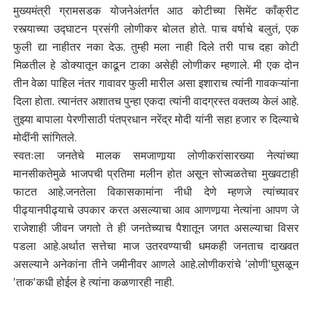
मुख्यमंत्री ग्रामसडक योजनेअंतर्गत आठ कोटीच्या सिमेंट काँक्रीट
रस्त्याच्या उद्घाटन प्रसंगी लोणीकर बोलत होते. पाच वर्षाचे बलुतं, एक
फुली द्या नाहीतर नका देऊ. तुम्ही मला नाही दिले तरी पाच दहा कोटी
मिळतील हे डोक्यातून काढून टाका असेही लोणीकर म्हणाले. मी एक दोन
तीन वेळा पाहिल नंतर गावावर फुली मारील असा इशाराच त्यांनी गावकऱ्यांना
दिला होता. त्यानंतर अशातच पुन्हा एकदा त्यांनी वादग्रस्त वक्तव्य केलं आहे.
तुझ्या बापाला पेरणीसाठी पंतप्रधान नरेंद्र मोदी यांनी सहा हजार रु दिल्याचे
मोदींनी सांगितले.
स्वतःला जनतेचे मालक समजाणार्‍या लोणीकरांसारख्या नेत्यांच्या
मानसीकतेमुळे भाजपची प्रतिमा मलीन होत असून सोज्वळतेचा मुखवटाही
फाटत आहे.जनतेला विकासकामांना नीधी देणे म्हणजे त्यांच्यावर
पीढ्यानपीढ्याचे उपकार करत असल्याचा आव आणणार्‍या नेत्यांना आपण जे
राजेशाही जीवन जगतो ते ही जनतेच्याच पैशातून जगत असल्याचा विसर
पडला आहे.अर्थात सत्तेचा माज उतरवण्याची धमकही जनताच दाखवत
असल्याने अनेकांना तीने जमीनीवर आणले आहे.लोणीकरांचे 'लोणी'घुसळून
'ताक'कधी होईल हे त्यांना कळणारही नाही.