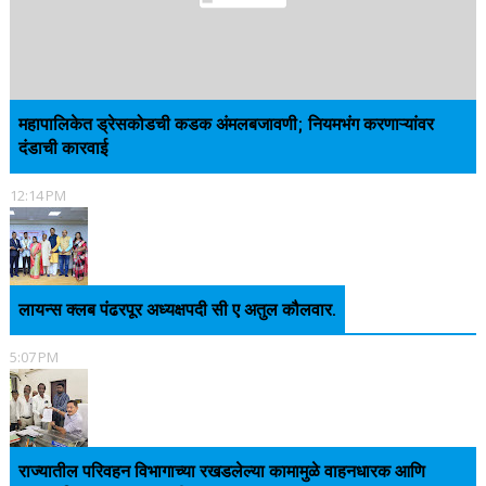
महापालिकेत ड्रेसकोडची कडक अंमलबजावणी; नियमभंग करणाऱ्यांवर
दंडाची कारवाई
12:14 PM
लायन्स क्लब पंढरपूर अध्यक्षपदी सी ए अतुल कौलवार.
5:07 PM
राज्यातील परिवहन विभागाच्या रखडलेल्या कामामुळे वाहनधारक आणि