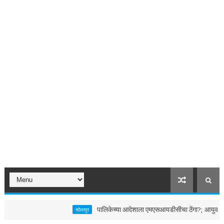
पालिकेच्या आदेशाला एमएसआयडीसीचा ठेंगा?; आयुक्तांच्या निर
सोलापूर