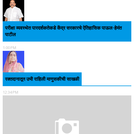
परीक्षा व्यवस्थेत पारदर्शकतेकडे केंद्र सरकारचे ऐतिहासिक पाऊल-हेमंत
पाटील
1:00 PM
रक्तदानातून उभी राहिली माणुसकीची साखळी
12:34 PM