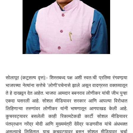
सोलापूर (कटूसत्य वृत्त):- शिस्तबध्द पक्ष अशी स्वतःची प्रतिमा रंगवणार्‍या
भाजपच्या नेत्यांना सत्तेचे 'लोणी'पचेनासे झाले असून वादग्रस्त वक्तव्यातून
ते हे दाखवून देत आहेत. भाजपा आमदार बबनराव लोणीकर यांची जीभ पुन्हा
एकदा घसरली आहे. सोशल मीडियावर सरकार आणि आपल्या विरोधात
लिहिणाऱ्या तरुणांवर लोणीकर यांनी भाषणातून आगपाखड केली आहे.
कुचरवट्यावर बसलेली काही रिकामटेकडी कार्टी सोशल मीडियावर
पंतप्रधान नरेंद्र मोदी आणि मुख्यमंत्री देवेंद्र फडणवीस यांचे अंधभक्त
असल्याचे लिहितात. याच कूचवट्यावर बसून सोशल मीडियावर चर्चा