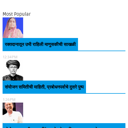
Most Popular
रक्तदानातून उभी राहिली माणुसकीची साखळी
12:34 PM
संयोजन समितीची माहिती, प्रबोधनपर्वाचे दुसरे पुष्प
1:26 PM