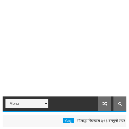
सोलापूर जिल्ह्यात ३१३ वनगुन्हे उघडकीस; शिक
सोलापूर