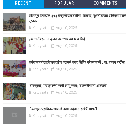
RECENT
POPULAR
COMMENTS
सोलापूर जिल्ह्यात ३१३ वनगुन्हे उघडकीस; शिकार, वृक्षतोडीसह अतिक्रमणाचे
प्रकार
Katuysata
Aug 10, 2026
एक सप्टेंबरला माढ्यात परतणार बबनराव शिंदे
Katuysata
Aug 10, 2026
सर्वसामान्यांसाठी सनराईज क्लबचे नेत्र शिबिर प्रेरणादायी : ना. राजन पाटील
Katuysata
Aug 10, 2026
‘बावनकुळे, मराठ्यांच्या नादी लागू नका; फडणवीसांनी आवरावे’
Katuysata
Aug 10, 2026
निवडणूक प्राधिकरणाकडे नव्या अर्हता तारखेची मागणी
Katuysata
Aug 10, 2026