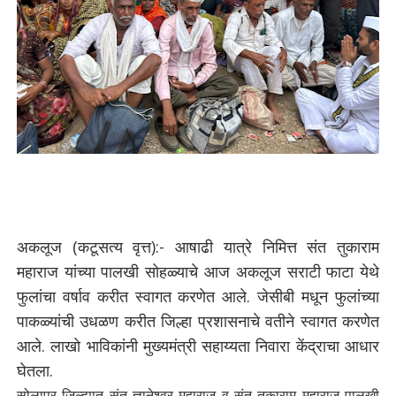
अकलूज (कटूसत्य वृत्त):- आषाढी यात्रे निमित्त संत तुकाराम
महाराज यांच्या पालखी सोहळ्याचे आज अकलूज सराटी फाटा येथे
फुलांचा वर्षाव करीत स्वागत करणेत आले. जेसीबी मधून फुलांच्या
पाकळ्यांची उधळण करीत जिल्हा प्रशासनाचे वतीने स्वागत करणेत
आले. लाखो भाविकांनी मुख्यमंत्री सहाय्यता निवारा केंद्राचा आधार
घेतला.
सोलापूर जिल्ह्यात संत ज्ञानेश्वर महाराज व संत तुकाराम महाराज पालखी