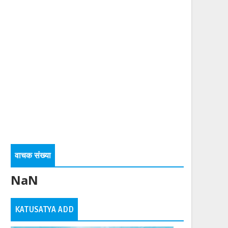
वाचक संख्या
NaN
KATUSATYA ADD