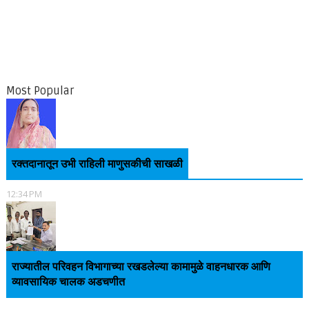
Most Popular
रक्तदानातून उभी राहिली माणुसकीची साखळी
12:34 PM
राज्यातील परिवहन विभागाच्या रखडलेल्या कामामुळे वाहनधारक आणि
व्यावसायिक चालक अडचणीत