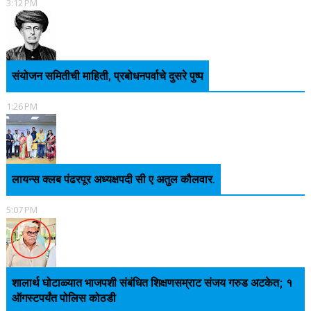
3:12 PM
संयोजन समितीची माहिती, प्रबोधनपर्वाचे दुसरे पुष्प
1:26 PM
लायन्स क्लब पंढरपूर अध्यक्षपदी सी ए अतुल कौलवार.
5:07 PM
शालार्थ घोटाळ्यात भाजपशी संबंधित शिक्षणसम्राट संजय गरुड अटकेत; १
ऑगस्टपर्यंत पोलिस कोठडी