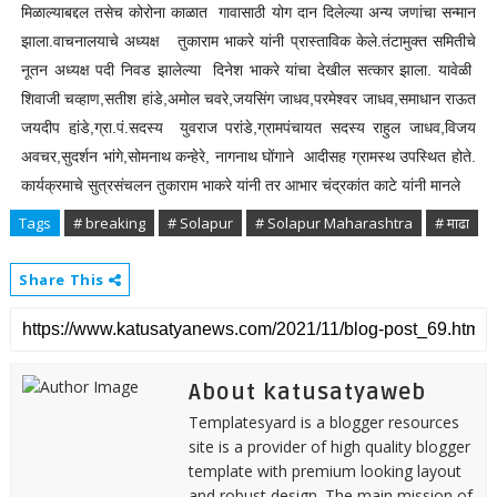
मिळाल्याबद्दल तसेच कोरोना काळात गावासाठी योग दान दिलेल्या अन्य जणांचा सन्मान
झाला.वाचनालयाचे अध्यक्ष तुकाराम भाकरे यांनी प्रास्ताविक केले.तंटामुक्त समितीचे
नूतन अध्यक्ष पदी निवड झालेल्या दिनेश भाकरे यांचा देखील सत्कार झाला. यावेळी
शिवाजी चव्हाण,सतीश हांडे,अमोल चवरे,जयसिंग जाधव,परमेश्वर जाधव,समाधान राऊत
जयदीप हा़ंडे,ग्रा.पं.सदस्य युवराज परांडे,ग्रामपंचायत सदस्य राहुल जाधव,विजय
अवचर,सुदर्शन भांगे,सोमनाथ कन्हेरे, नागनाथ घोंगाने आदीसह ग्रामस्थ उपस्थित होते.
कार्यक्रमाचे सुत्रसंचलन तुकाराम भाकरे यांनी तर आभार चंद्रकांत काटे यांनी मानले
Tags
# breaking
# Solapur
# Solapur Maharashtra
# माढा
Share This
About katusatyaweb
Templatesyard is a blogger resources
site is a provider of high quality blogger
template with premium looking layout
and robust design. The main mission of