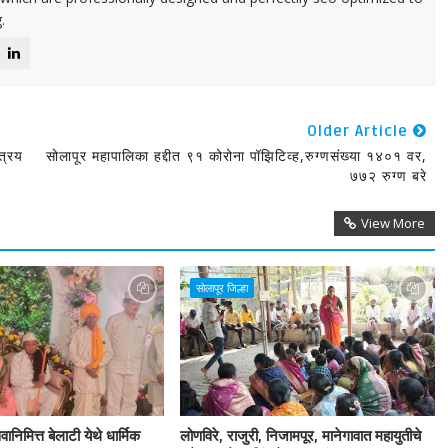
.
Older Article
ात्रय
सोलापूर महापालिका हद्दीत ९१ कोरोना पॉझिटिव्ह,रुग्णसंख्या १४०१ वर,
७७२ रुग्ण बरे
View More
सोलापूर जिल्हा
ानिमित्त बेलाटी येथे धार्मिक
लोणविरे, राजुरी, निजामपूर, मानेगावात महायुतीचे