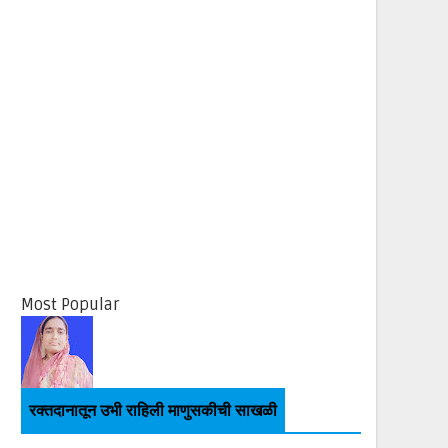
Most Popular
रक्तदानातून उभी राहिली माणुसकीची साखळी