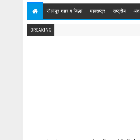
सोलापूर शहर व जिल्हा
महाराष्ट्र
राष्ट्रीय
अंत
BREAKING