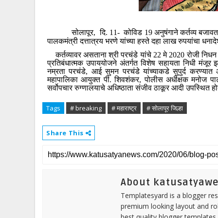
सोलापूर, दि. 11- कोविड 19 अनुषंगाने कर्तव्य बजावत असता
पालकमंत्री दत्तात्रय भरणे यांच्या हस्ते दहा लाख रुपयांचा धनाद
कर्तव्यावर असताना श्री परचंडे यांचे 22 मे 2020 रोजी निधन 
प्रतिबंधात्मक उपाययोजने अंतर्गत विशेष सहायता निधी मंजूर झा
नम्रता परचंडे, आई सुमन परचंडे यांच्याकडे सुपुर्द करण्या
महापालिका आयुक्त पी. शिवशंकर, पोलीस अधीक्षक मनोज पाट
सर्वोपचार रुग्णालयाचे अधिष्ठाता संजीव ठाकूर आदी उपस्थित हो
Tags
# breaking
# महाराष्ट्र
# सोलापूर जिल्हा
Share This
About katusatyaw
Templatesyard is a blogger reso
premium looking layout and rob
best quality blogger templates