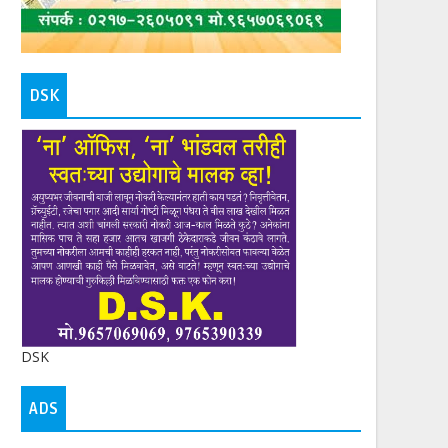
DSK
DSK
ADS