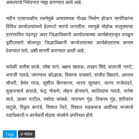
असल्याचे निवेदनात नमूद करण्यात आले आहे.
नवीन प्रशासकीय रचनेमुळे अनावश्यक गोंधळ निर्माण होऊन नागरिकांना
विविध कार्यालयांमध्ये हेलपाटे मारावे लागतील. त्यामुळे मोहोळ तालुक्याचा
प्रस्तावित पंढरपूर अपर जिल्हाधिकारी कार्यालयाच्या कार्यक्षेत्रातून वगळून
पूर्वीप्रमाणे सोलापूर जिल्हाधिकारी कार्यालयाच्या कार्यक्षेत्रातच कायम
ठेवण्यात यावे, अशी मागणी करण्यात आली आहे.
यावेळी सतीश काळे, रमेश माने, अक्षय खताळ, लखन शिंदे, बालाजी नरुटे,
धनाजी गावडे, जगन्नाथ कोल्हाळ, विकास वाघमारे, संजीव खिलारे, अस्लम
चौधरी, हेमंत गरड, सुशील क्षिरसागर, भारत सुतकर, सागर राजेपांढरे,
शुक्राचार्य हावाळे, फंटू गोफणे, मोहन होनमाने, कालिदास गावडे, नागेश
साठे, उल्का पाटील, यशोदा कांबळे, नारायण गुंड, विक्रम गुंड, श्रीकांत
घाटुळे, विठ्ठल कारंडे, विशाल थिटे, विशाल भडकवाड आदींसह भाजपचे
पदाधिकारी व कार्यकर्ते मोठ्या संख्येने उपस्थित होते.
Tags
# मोहोळ