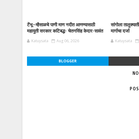
टेंभू–म्हैसाळचे पाणी माण नदीत आणण्यासाठी
सांगोला तालुक्यात
महायुती सरकार कटिबद्ध- चेतनसिंह केदार-सावंत
मार्गाचा दर्जा
Katuysata
Aug 06, 2026
Katuysata
BLOGGER
NO
POS