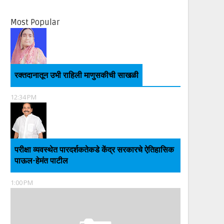
Most Popular
रक्तदानातून उभी राहिली माणुसकीची साखळी
12:34 PM
परीक्षा व्यवस्थेत पारदर्शकतेकडे केंद्र सरकारचे ऐतिहासिक
पाऊल-हेमंत पाटील
1:00 PM