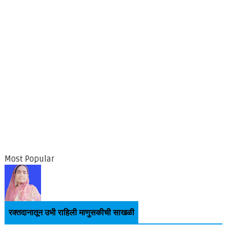
Most Popular
रक्तदानातून उभी राहिली माणुसकीची साखळी