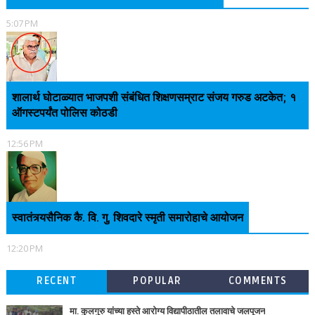
5:07 PM
शालार्थ घोटाळ्यात भाजपशी संबंधित शिक्षणसम्राट संजय गरुड अटकेत; १
ऑगस्टपर्यंत पोलिस कोठडी
12:56 PM
स्वातंत्र्यसैनिक कै. वि. गु. शिवदारे स्मृती समारोहाचे आयोजन
12:20 PM
RECENT
POPULAR
COMMENTS
मा. कुलगुरु यांच्या हस्ते आरोग्य विद्यापीठातील तलावाचे जलपूजन