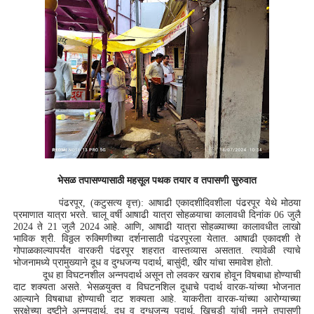
भेसळ तपासण्यासाठी महसूल पथक तयार व तपासणी सुरुवात
पंढरपूर,
(कटुसत्य वृत्त)
: आषाढी एकादशीदिवशीला पंढरपूर येथे मोठया
प्रमाणात यात्रा भरते. चालू वर्षी आषाढी यात्रा सोहळयाचा कालावधी दिनांक 06 जुलै
2024 ते 21 जुलै 2024 आहे. आणि, आषाढी यात्रा सोहळ्याच्या कालावधीत लाखो
भाविक श्री. विठ्ठल रुक्मिणीच्या दर्शनासाठी पंढरपूरला येतात. आषाढी एकादशी ते
गोपाळकाल्यापर्यंत वारकरी पंढरपूर शहरात वास्तव्यास असतात. त्यावेळी त्याचे
भोजनामध्ये प्रामुख्याने दूध व दुग्धजन्य पदार्थ, बासुंदी, खीर यांचा समावेश होतो.
दूध हा विघटनशील अन्नपदार्थ असून तो लवकर खराब होवून विषबाधा होण्याची
दाट शक्यता असते. भेसळयुक्त व विघटनशिल दूधाचे पदार्थ वारक-यांच्या भोजनात
आल्याने विषबाधा होण्याची दाट शक्यता आहे. याकरीता वारक-यांच्या आरोग्याच्या
सुरक्षेच्या दृष्टीने अन्नपदार्थ, दूध व दुग्धजन्य पदार्थ, खिचडी यांची नमुने तपासणी