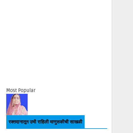
Most Popular
रक्तदानातून उभी राहिली माणुसकीची साखळी