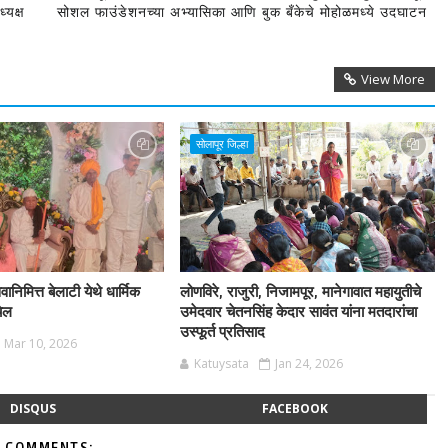
्यक्ष
सोशल फाउंडेशनच्या अभ्यासिका आणि बुक बँकेचे मोहोळमध्ये उदघाटन
View More
सोलापूर जिल्हा
ानिमित्त बेलाटी येथे धार्मिक
लोणविरे, राजुरी, निजामपूर, मानेगावात महायुतीचे
चेल
उमेदवार चेतनसिंह केदार सावंत यांना मतदारांचा
उस्फूर्त प्रतिसाद
Mar 10, 2026
Katuysata
Jan 24, 2026
DISQUS
FACEBOOK