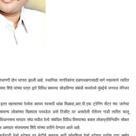
ी विभागणी दोन भागात झाली आहे. स्थानिक नागरिकांना दळणवळणासाठी मार्ग नसल्याने त्वरित
ा शिंदे यांच्या
पत्रा द्वारे
विविध समस्या सोडविण्या संबंधी
मध्यरेल्वे मुंबईचे जनरल मॅनेजर
र महत्त्वाच्या रेल्वेस कायम स्वरूपी थांबा मिळावा,आर.पी.एफ ट्रेनिंग सेंटर च्या जागेचा
े,सामान्य लोकांच्या खिशाला परवडेल असे टिकीट दर असलेली पॅसेंजर गाडी त्वरित चालू
विधानसभा मतदार संघा मधील रेल्वे संबंधित विविध विषयाच्या बाबत लोकप्रतिनिधींन सोबत
 आमदार संजयमामा शिंदे यांच्या वतीने देण्यात आले आहे.
र्डूवाडी रेल्वे स्टेशन वर भेटीचे स्मारक रूपी कोनशिला रेल्वे स्टेशन प्रवेश द्वारा समोर