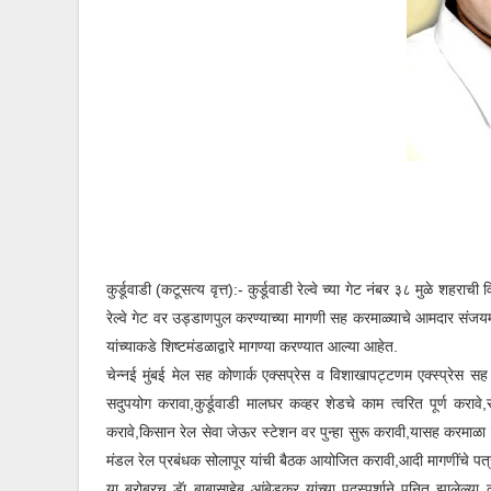
कुर्डूवाडी
(कटूसत्य वृत्त):- कुर्डूवाडी
रेल्वे च्या गेट नंबर ३८ मुळे शहराच
रेल्वे गेट वर उड्डाणपुल करण्याच्या मागणी सह
करमाळ्याचे आमदार संजयमाम
यांच्याकडे
शिष्टमंडळाद्वारे
मा
गण्या
करण्यात आल्या आहेत.
चेन्नई मुंबई मेल सह कोणार्क एक्सप्रेस व विशाखापट्टणम एक्स्प्रेस सह इत
सदुपयोग करावा,कुर्डूवाडी मालघर कव्हर शेडचे काम त्वरित पूर्ण कराव
करावे,किसान रेल सेवा जेऊर स्टेशन वर पुन्हा सुरू करावी,यासह करमाळा 
मंडल रेल प्रबंधक सोलापूर यांची बैठक आयोजित करावी,आदी मागणींचे पत्र
या बरोबरच डॅा बाबासाहेब आंबेडकर यांच्या पदस्पर्शाने पुनित झालेल्या कु