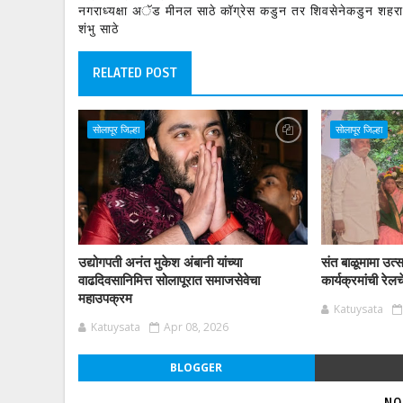
नगराध्यक्षा अॅड मीनल साठे कॉग्रेस कडुन तर शिवसेनेकडुन शहराध
शंभु साठे
RELATED POST
सोलापूर जिल्हा
सोलापूर जिल्हा
उद्योगपती अनंत मुकेश अंबानी यांच्या
संत बाळूमामा उत्सव
वाढदिवसानिमित्त सोलापूरात समाजसेवेचा
कार्यक्रमांची रेल
महाउपक्रम
Katuysata
Katuysata
Apr 08, 2026
BLOGGER