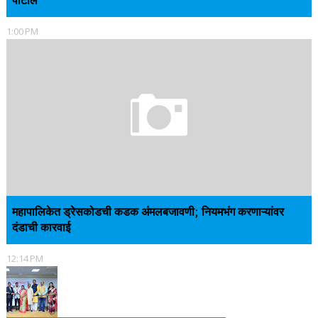
पाटील
1:00 PM
महापालिकेत ड्रेसकोडची कडक अंमलबजावणी; नियमभंग करणाऱ्यांवर
दंडाची कारवाई
12:14 PM