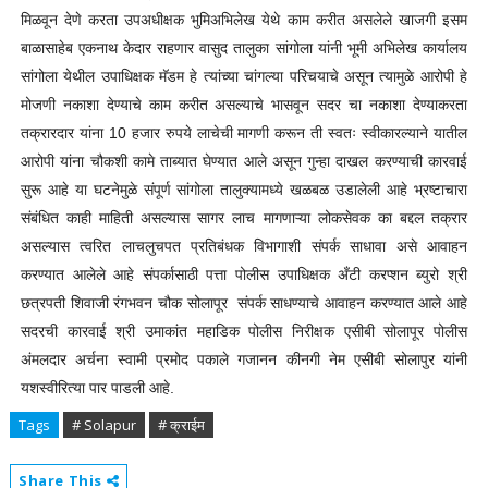
मिळवून देणे करता उपअधीक्षक भुमिअभिलेख येथे काम करीत असलेले खाजगी इसम
बाळासाहेब एकनाथ केदार राहणार वासुद तालुका सांगोला यांनी भूमी अभिलेख कार्यालय
सांगोला येथील उपाधिक्षक मॅडम हे त्यांच्या चांगल्या परिचयाचे असून त्यामुळे आरोपी हे
मोजणी नकाशा देण्याचे काम करीत असल्याचे भासवून सदर चा नकाशा देण्याकरता
तक्रारदार यांना 10 हजार रुपये लाचेची मागणी करून ती स्वतः स्वीकारल्याने यातील
आरोपी यांना चौकशी कामे ताब्यात घेण्यात आले असून गुन्हा दाखल करण्याची कारवाई
सुरू आहे या घटनेमुळे संपूर्ण सांगोला तालुक्यामध्ये खळबळ उडालेली आहे भ्रष्टाचारा
संबंधित काही माहिती असल्यास सागर लाच मागणाऱ्या लोकसेवक का बद्दल तक्रार
असल्यास त्वरित लाचलुचपत प्रतिबंधक विभागाशी संपर्क साधावा असे आवाहन
करण्यात आलेले आहे संपर्कासाठी पत्ता पोलीस उपाधिक्षक अँटी करप्शन ब्युरो श्री
छत्रपती शिवाजी रंगभवन चौक सोलापूर संपर्क साधण्याचे आवाहन करण्यात आले आहे
सदरची कारवाई श्री उमाकांत महाडिक पोलीस निरीक्षक एसीबी सोलापूर पोलीस
अंमलदार अर्चना स्वामी प्रमोद पकाले गजानन कीनगी नेम एसीबी सोलापुर यांनी
यशस्वीरित्या पार पाडली आहे.
Tags
# Solapur
# क्राईम
Share This