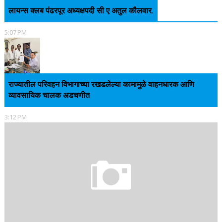
लायन्स क्लब पंढरपूर अध्यक्षपदी सी ए अतुल कौलवार.
5:07 PM
राज्यातील परिवहन विभागाच्या रखडलेल्या कामामुळे वाहनधारक आणि
व्यावसायिक चालक अडचणीत
3:12 PM