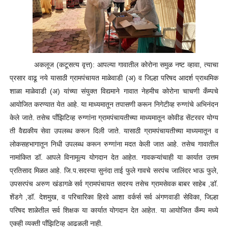
अकलूज (कटूसत्य वृत्त): आपल्या गावातील कोरोना समुळ नष्ट व्हावा, त्याचा
प्रसार वाढू नये यासाठी ग्रामपंचायत माळेवाडी (अ) व जिल्हा परिषद आदर्श प्राथमिक
शाळा माळेवाडी (अ) यांच्या संयुक्त विद्यमाने गावात नेहमीच कोरोना चाचणी कँम्पचे
आयोजित करण्यात येत आहे. या माध्यमातून तपासणी करून निगेटीव्ह रुग्णांचे अभिनंदन
केले जाते. तसेच पाँझिटिव्ह रुग्णांना ग्रामपंचायतीच्या माध्यमातून कोवीड सेंटरवर योग्य
ती वैद्यकीय सेवा उपलब्ध करून दिली जाते. यासाठी ग्रामपंचायतीच्या माध्यमातून व
लोकसहभागातून निधी उपलब्ध करून रुग्णांना मदत केली जात आहे. तसेच गावातील
नामांकित डॉ. आपले विनामूल्य योगदान देत आहेत. गावकऱ्यांचाही या कार्यात उत्तम
प्रतिसाद मिळत आहे. जि.प.सदस्या सुनंदा ताई फुले गावचे सरपंच जालिंदर भाऊ फुले,
उपसरपंच अरुण खंडागळे सर्व ग्रामपंचायत सदस्य तसेच ग्रामसेवक बाबर साहेब ,डॉ.
शेंडगे ,डॉ. देशमुख, व परिचारिका हिरवे आशा वर्कर्स सर्व अंगणवाडी सेविका, जिल्हा
परिषद शाळेतील सर्व शिक्षक या कार्यात योगदान देत आहेत. या आयोजित कँम्प मध्ये
एकही व्यक्ती पाँझिटिव्ह आढळली नाही.