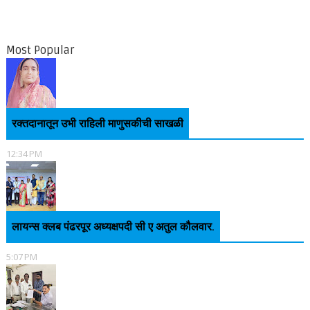
Most Popular
रक्तदानातून उभी राहिली माणुसकीची साखळी
12:34 PM
लायन्स क्लब पंढरपूर अध्यक्षपदी सी ए अतुल कौलवार.
5:07 PM