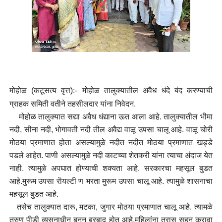
मोहोळ (कटूसत्य वृत्त):- मोहोळ तालुक्यातील अवैध धंदे बंद करण्याची
ग्राहक समिती वतीने तहसीलदार यांना निवेदन.
मोहोळ तालुक्यात सद्या अवैध धंद्याना ऊत आला आहे. तालुक्यातील भीमा
नदी, सीना नदी, भोगावती नदी तील अवैद्य वाळू उपसा चालू आहे. वाळू चोरी
मोठया प्रमाणात होता असल्यामुळे नदीत नदीत मोठया प्रमाणात खड्डे
पडले आहेत. पाणी असल्यामुळे नदी काटच्या शेतकरी यांना त्याचा अंदाज येत
नाही. त्यामुळे अपघात होण्याची शक्यता आहे. सरकारचा महसूल बुडत
आहे.मुरूम उपसा रॊयल्टी ण भरता मुरूम उपसा चालू आहे. त्यामुळे शासनाचा
महसूल बुडत आहे.
तसेच तालुक्यात दारू, मटका, जुगार मोठया प्रमाणात चालू आहे. त्यामळे
तरुण पीडी व्यसनाधीन बनून बरबाद होत आहे.महिलांना त्रास सहन करावा