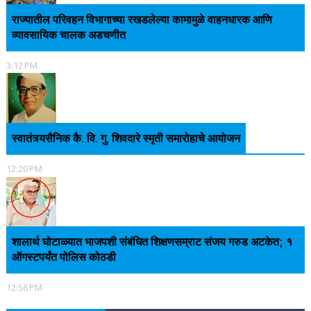
राज्यातील परिवहन विभागाच्या रखडलेल्या कामामुळे वाहनधारक आणि
व्यावसायिक चालक अडचणीत
3:12 PM
स्वातंत्र्यसैनिक कै. वि. गु. शिवदारे स्मृती समारोहाचे आयोजन
12:20 PM
शालार्थ घोटाळ्यात भाजपशी संबंधित शिक्षणसम्राट संजय गरुड अटकेत; १
ऑगस्टपर्यंत पोलिस कोठडी
12:56 PM