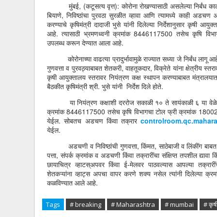
मुंबई, (कटूसत्य वृत्त): कोरोना रोखण्यासाठी असलेल्या निर्बंध काळात
बियाणे, निविष्ठांचा पुरवठा सुरळीत व्हावा आणि त्यामध्ये काही अडचण आ
करण्याचे कृषिमंत्री दादाजी भुसे यांनी दिलेल्या निर्देशानुसार कृषी आयुक
आहे. त्यासाठी भ्रमणध्वनी क्रमांक 8446117500 तसेच कृषि वि
उपलब्ध करून देण्यात आला आहे.
कोरोनाच्या वाढत्या प्रादुर्भावामुळे राज्यात सध्या जे निर्बंध लागू आह
गुणवत्ता व पुरवठ्याबाबत शेतकरी, वाहतूकदार, विक्रेते यांना क्षेत्रीय स्
कृषी आयुक्तालय स्तरावर नियंत्रण कक्ष स्थापन करण्याबाबत मंत्रालयात
बैठकीत कृषिमंत्री श्री. भुसे यांनी निर्देश दिले होते.
या नियंत्रण कक्षाशी दररोज सकाळी १० ते सायंकाळी ६ या वेळेत सं
क्रमांक 8446117500 तसेच कृषि विभागचा टोल फ्री क्रमांक 1800233
येईल. सोबतच अडचण किंवा तक्रार
controlroom.qc.mahar
येईल.
अडचणी व निविष्ठांची गुणवत्ता, किंमत, साठेबाजी व लिंकींग बाबत अ
पत्ता, संपर्क क्रमांक व अडचणी किंवा तक्रारींचा संक्षिप्त तपशील द्यावा
छायाचित्र व्हाटस्अपवर किंवा ई-मेलवर पाठवल्यास आपल्या तक्रार
शेतकऱ्यांना व्हाट्स अपचा वापर करणे शक्य नसेल त्यांनी दिलेल्या क्रमा
कळविण्यात आले आहे.
Tags
# breaking
# Maharashtra
# mumbai
# कृष