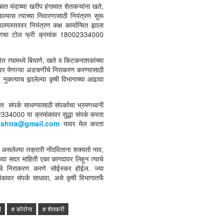
 यंदाच्या खरीप हंगामात शेतकऱ्यांना खते,
ल्यास त्याच्या निवारणासाठी नियंत्रण सुरू
्तालयस्तरवर नियंत्रण कक्ष कार्यान्वित झाला
भागचा टोल फ्री क्रमांक 18002334000
ेत त्यामध्ये बियाणे, खते व किटकनाशकांच्या
तरावर येणाऱ्या अडचणींचे निराकरण करण्यासाठी
 नुकत्याच झालेल्या कृषी विभागाच्या आढावा
पर्क साधण्यासाठी संपर्काचा भ्रमणध्वनी
4000 या क्रमांकावर सुद्धा संपर्क करता
ashtra@
gmail.com
यावर मेल करता
सलेल्या तक्रारी नोंदविताना शक्यतो नाव,
 किंवा सदर माहिती एका कागदावर लिहून त्याचे
ींचे निराकरण करणे सोईस्कर होईल. ज्या
ंकावर संपर्क साधावा, असे कृषी विभागातर्फे
ी
# कोरोना
# शेतकरी