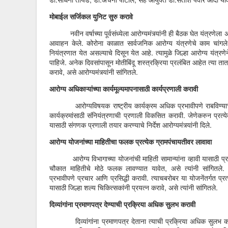
मोबाईल सर्जिकल युनिट सुरु करावे
नवीन वर्षाच्या पूर्वसंध्येला आरोग्यमंत्र्यांनी ही बैठक घेत यंत्रणेला 
आवाहन केले. कोरोना काळात सार्वजनिक आरोग्य यंत्रणेचे काम चांगल
नियंत्रणात येत असल्याचे दिसून येत आहे. त्यामुळे जिल्हा आरोग्य यंत्रण
पाहिजे. अनेक दिवसांपासून मोतीबिंदू शस्त्रक्रिया प्रलंबित आहेत त्या त
करावे, असे आरोग्यमंत्र्यांनी सांगितले.
आरोग्य अधिकाऱ्यांच्या कार्यमूल्यमापनासाठी कार्यप्रणाली करावी
आरोग्यविषयक राष्ट्रीय कार्यक्रम अधिक प्रभावीपणे राबविण्याची
कार्यक्रमांसाठी संनियंत्रणाची प्रणाली विकसित करावी. जेणेकरुन प्रत्य
यासाठी संगणक प्रणाली तयार करण्याचे निर्देश आरोग्यमंत्र्यांनी दिले.
आरोग्य योजनांच्या माहितीचा फलक प्रत्येक ग्रामपंचायतीवर लावावा
आरोग्य विभागाच्या योजनांची माहिती सामान्यांना व्हावी यासाठी प्रत्
चौकात माहितीचे मोठे फलक लावण्यात यावेत, असे त्यांनी सांगितले.
प्रभावीपणे प्रचार आणि प्रसिद्धी करावी. त्याचबरोबर या योजनेंतर्गत प्
यासाठी जिल्हा शल्य चिकित्सकांनी प्रयत्न करावे, असे त्यांनी सांगितले.
दिव्यांगांना प्रमाणपत्र देण्याची प्रक्रिया अधिक सुलभ करावी
दिव्यांगांना प्रमाणपत्र देताना त्याची प्रक्रिया अधिक सुलभ कराव