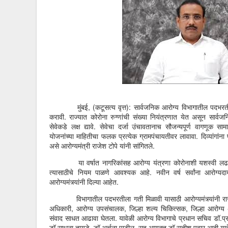
मुंबई, (कटूसत्य वृत्त): सार्वजनिक आरोग्य विभागातील पदभरतीसाठीच
करावी. राज्यात कोरोना रुग्णांची संख्या नियंत्रणात येत असून सार्वजनि
सेवेकडे लक्ष द्यावे. सेवेचा दर्जा उंचावतानाच सौजन्यपूर्ण वागणूक सामान्य
योजनांच्या माहितीचा फलक प्रत्येक ग्रामपंचायतीवर लावावा. दिव्यांगांना
असे आरोग्यमंत्री राजेश टोपे यांनी सांगितले.
या वर्षात नागरिकांसह आरोग्य यंत्रणा कोरोनाशी यशस्वी लढा द
त्यासाठीचे नियम पाळणे आवश्यक आहे. नवीन वर्ष सर्वांना आरोग्यद
आरोग्यमंत्र्यांनी दिल्या आहेत.
विभागातील पदभरतीला गती मिळावी यासाठी आरोग्यमंत्र्यांनी राज्या
अधिकारी, आरोग्य उपसंचालक, जिल्हा शल्य चिकित्सक, जिल्हा आरोग्य अधिक
संवाद साधत आढावा घेतला. यावेळी आरोग्य विभागाचे प्रधान सचिव डॉ.प्र
डॉ.साधना तायडे, डॉ.अर्चना पाटील, सह आयुक्त डॉ.सतीश पवार आदी यावे