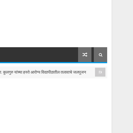
यांच्या हस्ते आरोग्य विद्यापीठातील तलावाचे जलपूजन
मिटकलवाडी ॲट्रॉसि
टेंभुर्णी