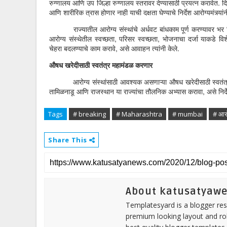
रुग्णालय आणि उप जिल्हा रुग्णालय स्तरावर देण्यासाठी प्रयत्न करावेत. दि
आणि शारीरिक त्रास होणार नाही याची दक्षता घेण्याचे निर्देश आरोग्यमंत्र्यांन
राज्यातील आरोग्य संस्थांचे अर्धवट बांधकाम पूर्ण करण्यावर भर दि
आरोग्य संस्थेतील स्वच्छता, परिसर स्वच्छता, भोजनाचा दर्जा याकडे वि
चेहरा बदलण्याचे काम करावे, असे आवाहन त्यांनी केले.
औषध खरेदीसाठी स्वतंत्र महामंडळ करणार
आरोग्य संस्थांसाठी आवश्यक असणाऱ्या औषध खरेदीसाठी स्वतंत्र 
तामिळनाडू आणि राजस्थान या राज्यांचा तौलनिक अभ्यास करावा, असे निर्देशह
Tags
# breaking
# Maharashtra
# mumbai
# आरो
Share This
About katusatyaw
Templatesyard is a blogger reso
premium looking layout and rob