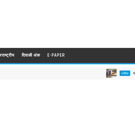
रराष्ट्रीय
दिवाळी अंक
E-PAPER
मा. कुलगुरु 
नाशिक