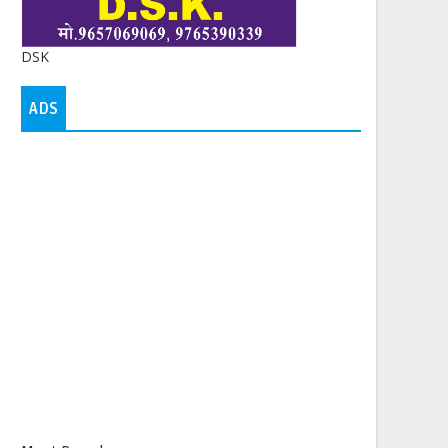
DSK
ADS