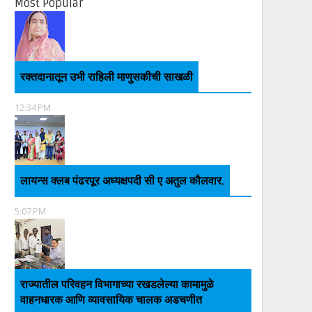
Most Popular
रक्तदानातून उभी राहिली माणुसकीची साखळी
12:34 PM
लायन्स क्लब पंढरपूर अध्यक्षपदी सी ए अतुल कौलवार.
5:07 PM
राज्यातील परिवहन विभागाच्या रखडलेल्या कामामुळे
वाहनधारक आणि व्यावसायिक चालक अडचणीत