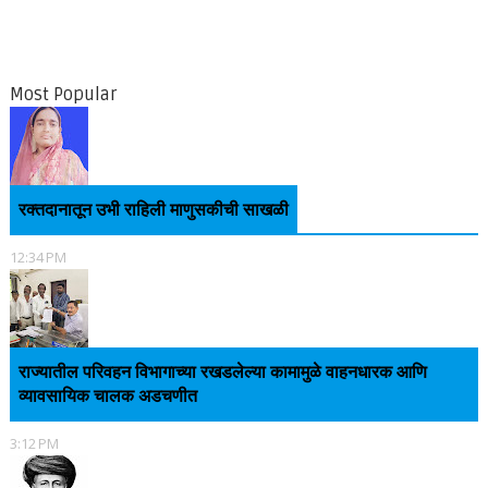
Most Popular
रक्तदानातून उभी राहिली माणुसकीची साखळी
12:34 PM
राज्यातील परिवहन विभागाच्या रखडलेल्या कामामुळे वाहनधारक आणि
व्यावसायिक चालक अडचणीत
3:12 PM