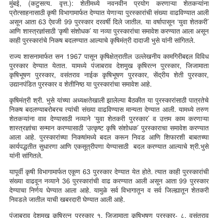
मुंबई, (कटुसत्य. वृत्त.): शेतीमध्ये नवनवीन प्रयोग करणाऱ्या शेतकऱ्यांना
प्रोत्साहनासाठी कृषी विभागामार्फत देण्यात येणाऱ्या पुरस्कारांची संख्या वाढविण्यात आली
असून आता 63 ऐवजी 99 पुरस्कार दरवर्षी दिले जातील. या वर्षापासून ‘युवा शेतकरी’
आणि शास्त्रज्ञांसाठी ‘कृषी संशोधक’ या नव्या पुरस्कारांचा समावेश करण्यात आला असून
काही पुरस्कारांचे निकष बदलण्यात आल्याचे कृषिमंत्री दादाजी भुसे यांनी सांगितले.
राज्य शासनामार्फत सन 1967 पासून कृषिक्षेत्रातील उल्लेखनीय कामगिरीबद्दल विविध
पुरस्कार देण्यात येतात. यामध्ये पंजाबराव देशमुख कृषिरत्न पुरस्कार, जिजामाता
कृषिभूषण पुरस्कार, वसंतराव नाईक कृषिभूषण पुरस्कार, सेंद्रीय शेती पुरस्कार,
उद्यानपंडित पुरस्कार व शेतीनिष्ठ या पुरस्कारांचा समावेश आहे.
कृषिमंत्री श्री. भुसे यांच्या अध्यक्षतेखाली झालेल्या बैठकीत या पुरस्कारांसाठी पात्रतेचे
निकष बदलण्याबरोबरच त्यांची संख्या वाढविण्यास मान्यता देण्यात आली. यामध्ये तरुण
शेतकऱ्यांना वाव देण्यासाठी नव्याने ‘युवा शेतकरी पुरस्कार’ व उत्तम काम करणाऱ्या
शास्त्रज्ञांचा सन्मान करण्यासाठी ‘उत्कृष्ट कृषि संशोधक’ पुरस्काराचा समावेश करण्यात
आला आहे. पुरस्कारांच्या निकषांमध्ये बदल करून निवड आणि शिफारशी बाबतच्या
कार्यपद्धतीत सुधारणा आणि एकसूत्रीपणा येण्यासाठी बदल करण्यात आल्याचे श्री.भुसे
यांनी सांगितले.
यापूर्वी कृषी विभागामार्फत एकूण 63 पुरस्कार देण्यात येत होते. त्यात काही पुरस्कारांची
संख्या वाढवून नव्याने 36 पुरस्कारांची वाढ करण्यात आली असून आता 99 पुरस्कार
देण्याचा निर्णय घेण्यात आला आहे. यामुळे सर्व विभागातून व सर्व जिल्ह्यातून शेतकरी
निवडले जातील याची खबरदारी घेण्यात आली आहे.
पंजाबराव देशमुख कृषिरत्न पुरस्कार १, जिजामाता कृषिभूषण पुरस्कार- ८, वसंतराव