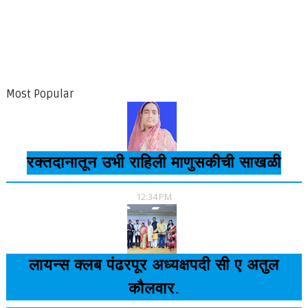
Most Popular
रक्तदानातून उभी राहिली माणुसकीची साखळी
12:34 PM
लायन्स क्लब पंढरपूर अध्यक्षपदी सी ए अतुल
कौलवार.