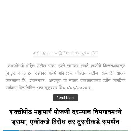
Katuysata
2 months ago
0
सयाजीराजे मोहिते पाटील यांच्या हस्ते सभासद स्मार्ट कार्डाचे वितरणअकलूज
(कटूसत्य वृत्त):- सहकार महर्षि शंकरराव मोहिते- पाटील सहकारी साखर
कारखाना लि., शंकरनगर- अकलूज या साखर कारखान्याच्या वतीने जागतिक
पर्यावरण दिनानिमित्त आज शुक्रवार दि.०५/०६/२०२६ र...
Read More
शक्तीपीठ महामार्ग मोजणी दरम्यान निमगावमध्ये
ड्रामा; एकीकडे विरोध तर दुसरीकडे समर्थन