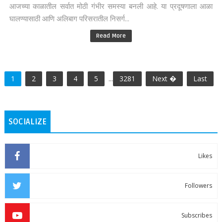
आजच्या काळातील सर्वात मोठी गंभीर समस्या बनली आहे. या प्रदूषणाला आळा
घालण्यासाठी आणि अलिबाग परिसरातील निसर्ग...
Read More
1
2
3
4
5
...
3281
Next �
Last
SOCIALIZE
Likes
Followers
Subscribes