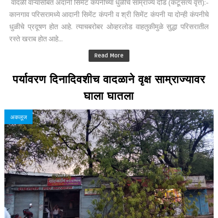
वादळी वाऱ्यासोबत अदानी सिमेंट कंपनीच्या धुळीचे साम्राज्य दौंड (कटूसत्य वृत्त):-
कानगाव परिसरामध्ये आदानी सिमेंट कंपनी व श्री सिमेंट कंपनी या दोन्ही कंपनीचे
धुळीचे प्रदूषण होत आहे. त्याचबरोबर ओव्हरलोड वाहतुकीमुळे सुद्धा परिसरातील
रस्ते खराब होत आहे...
Read More
पर्यावरण दिनादिवशीच वादळाने वृक्ष साम्राज्यावर
घाला घातला
अकलूज