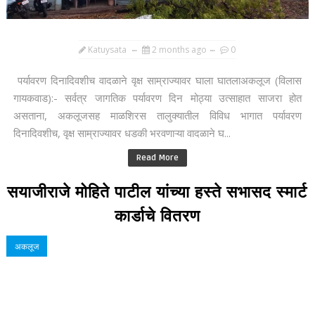
Katuysata
2 months ago
0
पर्यावरण दिनादिवशीच वादळाने वृक्ष साम्राज्यावर घाला घातलाअकलूज (विलास
गायकवाड):- सर्वत्र जागतिक पर्यावरण दिन मोठ्या उत्साहात साजरा होत
असताना, अकलूजसह माळशिरस तालुक्यातील विविध भागात पर्यावरण
दिनादिवशीच, वृक्ष साम्राज्यावर धडकी भरवणाऱ्या वादळाने घ...
Read More
सयाजीराजे मोहिते पाटील यांच्या हस्ते सभासद स्मार्ट
कार्डाचे वितरण
अकलूज