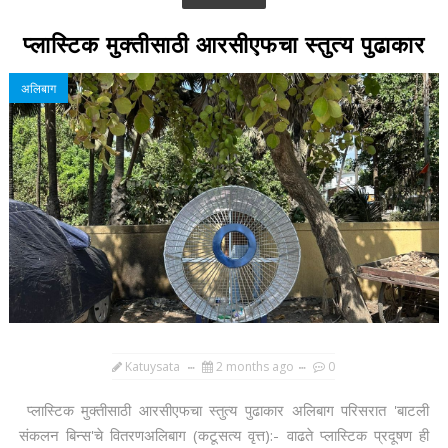
प्लास्टिक मुक्तीसाठी आरसीएफचा स्तुत्य पुढाकार
अलिबाग
Katuysata
2 months ago
0
प्लास्टिक मुक्तीसाठी आरसीएफचा स्तुत्य पुढाकार अलिबाग परिसरात 'बाटली
संकलन बिन्स'चे वितरणअलिबाग (कटूसत्य वृत्त):- वाढते प्लास्टिक प्रदूषण ही