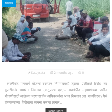
निमगाव
Katuysata
2 months ago
0
शक्तीपीठ महामार्ग मोजणी दरम्यान निमगावमध्ये ड्रामा; एकीकडे विरोध तर
दुसरीकडे समर्थन निमगाव (कटूसत्य वृत्त):- शक्तीपीठ महामार्गाच्या जमीन
मोजणीसाठी आलेल्या प्रशासकीय अधिकाऱ्यांना आज निमगाव (ता. माळशिरस) येथे
शेतकऱ्यांच्या विरोधाचा सामना करावा लागल...
Read More