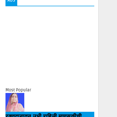
ADS
Most Popular
रक्तदानातून उभी राहिली माणुसकीची