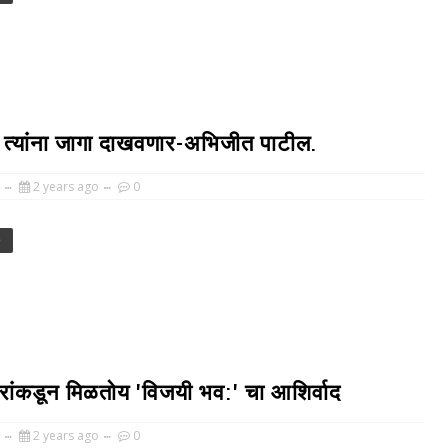
ला त्यांना जागा दाखवणार-अभिजीत पाटील.
2 years ago
0
e
रांकडून मिळतोय 'विजयी भव:' चा आशिर्वाद
2 years ago
0