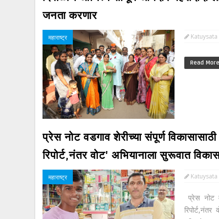
जनता करणार
Katuysata
महाराष्ट्र
Read Mor
प्रेस नोट वडगाव शेरीच्या संपूर्ण विकासासाठ
रिपोर्ट,नंतर वोट' अभियानाला सुरूवात विकास आ
Katuysata
महाराष्ट्र
प्रेस नोट वड
रिपोर्ट,नंतर 