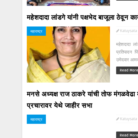
महेशदादा लांडगे यांनी पक्षभेद बाजूला ठेवून 
Katuysata
महाराष्ट्र
महेशदादा लां
प्रतिपादन प
उमेदवार आमदा
Read Mor
मनसे अध्यक्ष राज ठाकरे यांची तोफ मंगळवेढा म
प्रचारावर येथे जाहीर सभा
Katuysata
महाराष्ट्र
Read Mor