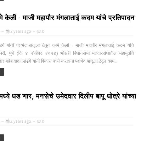
कामे केली - माजी महापौर मंगलाताई कदम यांचे प्रतिपादन
2 years ago
0
डगे यांनी पक्षभेद बाजूला ठेवून कामे केली - माजी महापौर मंगलाताई कदम यांचे
िंपरी, पुणे (दि. ४ नोव्हेंबर २०२४) भोसरी विधानसभा मतदारसंघातील महायुतीचे
र महेशदादा लांडगे यांनी विकास कामे करताना पक्षभेद बाजूला ठेवून काम...
e
ध्ये धड णार, मनसेचे उमेदवार दिलीप बापू धोत्रे यांच्या
2 years ago
0
e