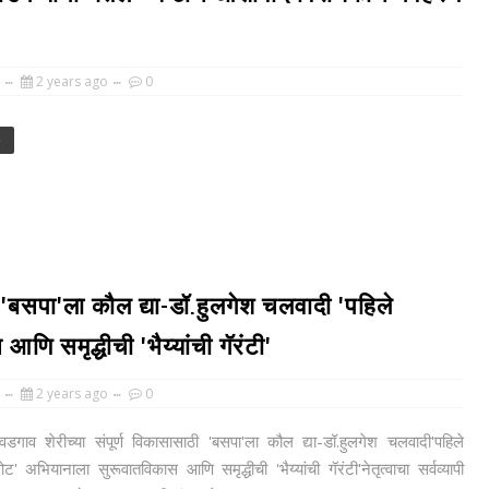
2 years ago
0
e
ी 'बसपा'ला कौल द्या-डॉ.हुलगेश चलवादी 'पहिले
णि समृद्धीची 'भैय्यांची गॅरंटी'
2 years ago
0
गाव शेरीच्या संपूर्ण विकासासाठी 'बसपा'ला कौल द्या-डॉ.हुलगेश चलवादी'पहिले
वोट' अभियानाला सुरूवातविकास आणि समृद्धीची 'भैय्यांची गॅरंटी'नेतृत्वाचा सर्वव्यापी