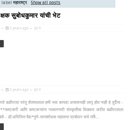
h label
महाराष्ट्र
.
Show all posts
्षक सुबोधकुमार यांची भेट
2 years ago
0
e
2 years ago
0
जे बळीराजा परंतु शेतमालाला हमी भाव कायदा असतानाही लागू होत नाही हे दुर्दैव्य -
व**कष्टकरी आणि कष्टकऱ्यांना नाकारणारी संस्कृतीचा धिक्कार करीत बळीराजाला
ेवो - डॉ.अभिजित वैद्य*पुणे-सत्यशोधक महासभा प्रबोधन सभे तर्फे...
e