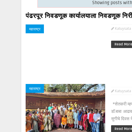
Showing posts wit
पंढरपूर निवडणूक कार्यालयाला निवडणूक निरीक
Katuysata
महाराष्ट्र
Read Mor
महाराष्ट्र
Katuysata
*शेतकरी म्हण
डॉ.बाबा आढा
सुगीचे दिवस य
Read Mor