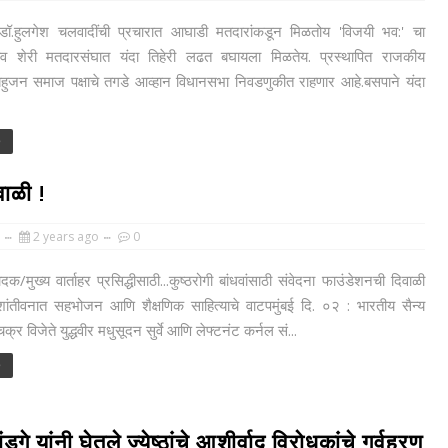
ॉ.हुलगेश चलवादींची प्रचारात आघाडी मतदारांकडून मिळतोय 'विजयी भव:' चा
ाव शेरी मतदारसंघात यंदा तिहेरी लढत बघायला मिळतेय. प्रस्थापित राजकीय
त बहुजन समाज पक्षाचे तगडे आव्हान विधानसभा निवडणुकीत राहणार आहे.बसपाने यंदा
e
वाळी !
2 years ago
0
/मुख्य वार्ताहर प्रसिद्धीसाठी...कुष्ठरोगी बांधवांसाठी संवेदना फाउंडेशनची दिवाळी
शांतीवनात सहभोजन आणि शैक्षणिक साहित्याचे वाटपमुंबई दि. ०२ : भारतीय सैन्य
क्र विजेते युद्धवीर मधुसूदन सुर्वे आणि लेफ्टनंट कर्नल सं...
e
 यांनी घेतले ज्येष्ठांचे आशीर्वाद विरोधकांचे गर्वहरण