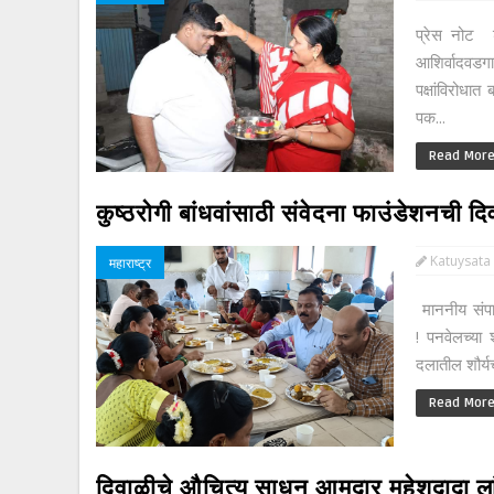
प्रेस नोट ड
आशिर्वादवडग
पक्षांविरोधा
पक...
Read Mor
कुष्ठरोगी बांधवांसाठी संवेदना फाउंडेशनची दि
Katuysata
महाराष्ट्र
माननीय संपादक
! पनवेलच्या 
दलातील शौर्यच
Read Mor
दिवाळीचे औचित्य साधून आमदार महेशदादा लांडगे