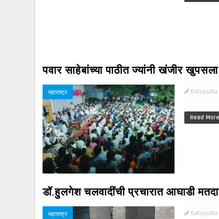
पवार साहेबांच्या पाठीत ज्यांनी खंजीर खुपस
Katuysata
महाराष्ट्र
Read Mor
डॉ.हुलगेश चलवादींची प्रचारात आघाडी मतदा
Katuysata
महाराष्ट्र