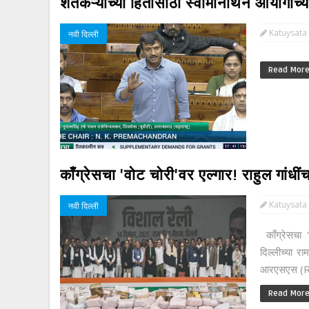
शेतकऱ्यांच्या हितासाठी स्वामीनाथन आयोगाच
Katuysata
नवी दिल्ली
Read Mor
काँग्रेसचा 'वोट चोरी'वर एल्गार! राहुल गांधीं
Katuysata
नवी दिल्ली
काँग्रेसचा '
दिल्लीच्या रा
आरएसएस (RSS
Read Mor