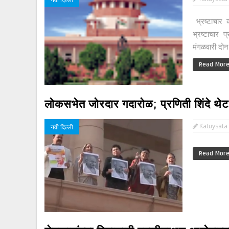
भ्रष्टाचार क
भ्रष्टाचार 
मंगळवारी दोन न
Read Mor
लोकसभेत जोरदार गदारोळ; प्रणिती शिंदे थे
Katuysata
नवी दिल्ली
Read Mor