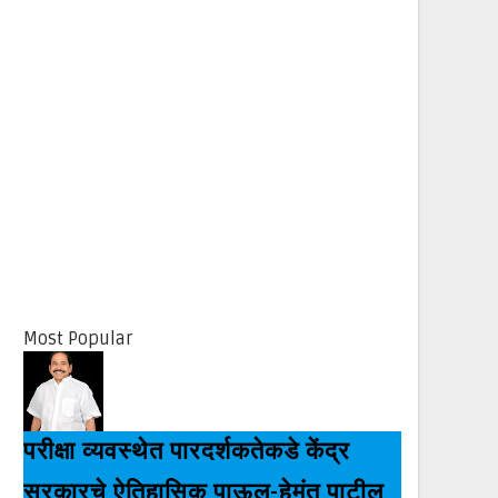
Most Popular
परीक्षा व्यवस्थेत पारदर्शकतेकडे केंद्र
सरकारचे ऐतिहासिक पाऊल-हेमंत पाटील