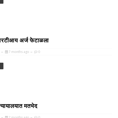
e
त’; आरटीआय अर्ज फेटाळला
7 months ago
0
e
 न्यायालयात मतभेद
7 months ago
0