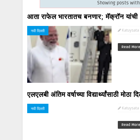
Showing posts with
आता राफेल भारतातच बनणार; मॅक्रॉन यांची 
Katuysata
नवी दिल्ली
Read Mor
एलएलबी अंतिम वर्षाच्या विद्यार्थ्यांसाठी मोठ
Katuysata
नवी दिल्ली
Read Mor