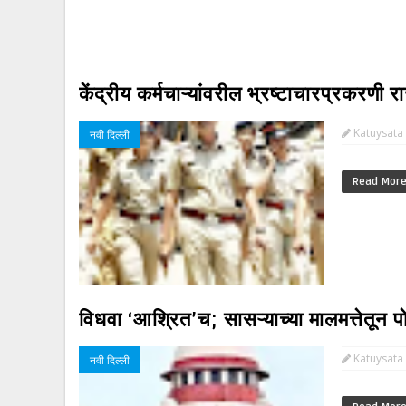
केंद्रीय कर्मचाऱ्यांवरील भ्रष्टाचारप्रकरणी
Katuysata
नवी दिल्ली
Read Mor
विधवा ‘आश्रित’च; सासऱ्याच्या मालमत्तेतून 
Katuysata
नवी दिल्ली