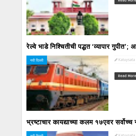
Read Mor
रेल्वे भाडे निश्चितीची पद्धत ‘व्यापार गुपी
Katuysata
नवी दिल्ली
Read Mor
भ्रष्टाचार कायद्याच्या कलम १७एवर सर्वोच्च
Katuysata
नवी दिल्ली