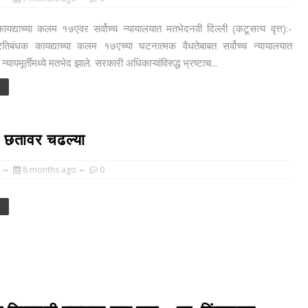
ायद्याच्या कलम १७एवर सर्वोच्च न्यायालयात मतभेदनवी दिल्ली (कटूसत्य वृत्त):-
प्रतिबंधक कायद्याच्या कलम १७एच्या घटनात्मक वैधतेबाबत सर्वोच्च न्यायालयात
्यायमूर्तींमध्ये मतभेद झाले. सरकारी अधिकाऱ्यांविरुद्ध भ्रष्टाच...
e
ट छतावर चढल्या
8 months ago
0
e