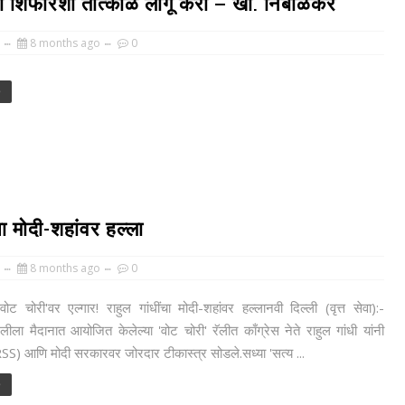
्या शिफारशी तात्काळ लागू करा – खा. निंबाळकर
8 months ago
0
e
चा मोदी-शहांवर हल्ला
8 months ago
0
वोट चोरी'वर एल्गार! राहुल गांधींचा मोदी-शहांवर हल्लानवी दिल्ली (वृत्त सेवा):-
मलीला मैदानात आयोजित केलेल्या 'वोट चोरी' रॅलीत काँग्रेस नेते राहुल गांधी यांनी
) आणि मोदी सरकारवर जोरदार टीकास्त्र सोडले.सध्या 'सत्य ...
e